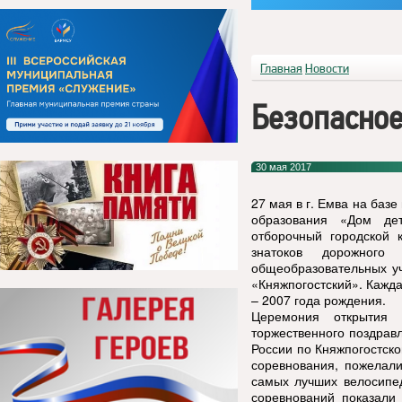
Главная
Новости
Безопасное
30 мая 2017
27 мая в г. Емва на баз
образования «Дом дет
отборочный городской 
знатоков дорожного
общеобразовательных у
«Княжпогостский». Кажда
– 2007 года рождения.
Церемония открытия 
торжественного поздрав
России по Княжпогостск
соревнования, пожелали
самых лучших велосипед
соревнований показали 