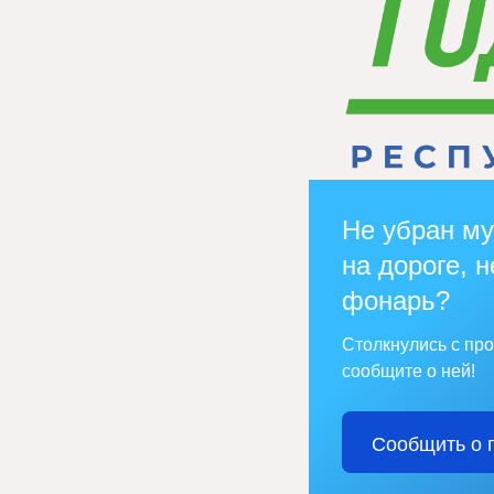
Не убран му
на дороге, н
фонарь?
Столкнулись с пр
сообщите о ней!
Сообщить о 