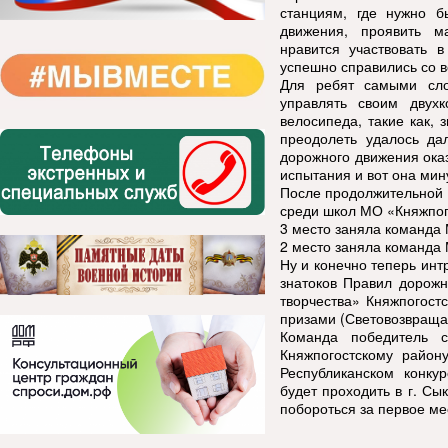
станциям, где нужно б
движения, проявить м
нравится участвовать 
успешно справились со 
Для ребят самыми сл
управлять своим двух
велосипеда, такие как, 
преодолеть удалось да
дорожного движения оказ
испытания и вот она мин
После продолжительной 
среди школ МО «Княжпог
3 место заняла команда
2 место заняла команда
Ну и конечно теперь инт
знатоков Правил дорожн
творчества» Княжпогост
призами (Световозвращ
Команда победитель 
Княжпогостскому район
Республиканском конку
будет проходить в г. Сык
побороться за первое ме