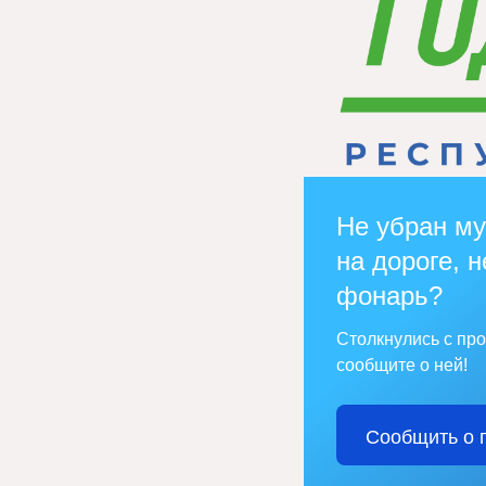
Не убран му
на дороге, н
фонарь?
Столкнулись с пр
сообщите о ней!
Сообщить о 