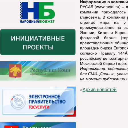
Информация о компан
РУСАЛ (www.rusal.ru) –
компании приходилось
глинозема. В компании 
странах мира на 5 к
преимущественно на ры
Японии, Китае и Корее
фондовой бирже (тор
представляющие обыкно
площадке биржи Euronex
согласно Правилу 144A
российские депозитарны
Московской бирже (торг
Информация, содержаща
для СМИ. Данные, указ
на момент публикации 
Архив новостей
«