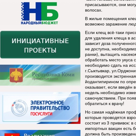
присасываются, они могу
волосах.
В жилые помещения клеще
возможно заражение люде
Если клещ всё-таки прис
для удаления клеща в ас
зависит доза полученно
не доступна, необходимо
ранки), вытащить насеко
обработать место укуса 
необходимо сдать на исс
г.Сыктывкар, ул.Орджони
производится экстренна
йодантипирином по опр
оказывает, если введён 
недель необходимо измер
самочувствием. При поя
обратиться к врачу!
Но самая надёжная проф
которые проводятся взро
состоит из 3 прививок: в
импортных вакцин есть 
должна быть произведена