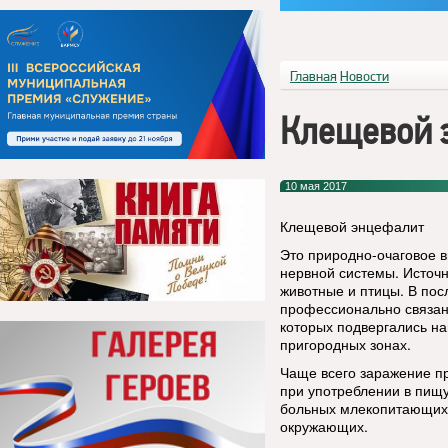
Главная
Новости
Клещевой 
10 мая 2017
Клещевой энцефалит
Это природно-очаговое 
нервной системы. Источ
животные и птицы. В по
профессионально связанн
которых подвергались н
пригородных зонах.
Чаще всего заражение пр
при употреблении в пищ
больных млекопитающих
окружающих.