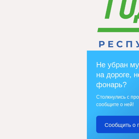
Не убран му
на дороге, н
фонарь?
Столкнулись с пр
сообщите о ней!
Сообщить о 