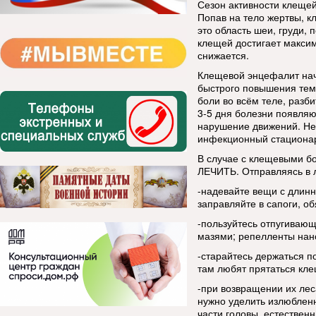
Сезон активности клещей
Попав на тело жертвы, 
это область шеи, груди,
клещей достигает максим
снижается.
Клещевой энцефалит начи
быстрого повышения темп
боли во всём теле, разби
3-5 дня болезни появляю
нарушение движений. Не
инфекционный стационар
В случае с клещевыми 
ЛЕЧИТЬ. Отправляясь в ле
-надевайте вещи с длин
заправляйте в сапоги, об
-пользуйтесь отпугиваю
мазями; репелленты нан
-старайтесь держаться п
там любят прятаться кле
-при возвращении их лес
нужно уделить излюблен
части головы, естествен