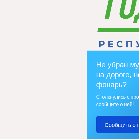
Не убран му
на дороге, н
фонарь?
Столкнулись с пр
сообщите о ней!
Сообщить о 