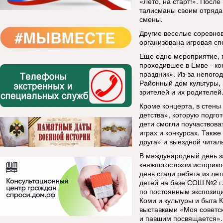
«Лето, на старт!». Посл
талисманы своим отрядам
смены.
Другие веселые соревнов
организована игровая с
Еще одно мероприятие,
проходившее в Емве - ко
праздник». Из-за непого
Районный дом культуры, 
зрителей и их родителей
Кроме концерта, в стен
детства», которую подго
дети смогли поучаствова
играх и конкурсах. Такж
друга» и выездной читал
В международный день з
княжпогостском историко
день стали ребята из ле
детей на базе СОШ №2 г.
по постоянным экспозици
Коми и культуры и быта 
выставками «Моя советск
и павшим посвящается».