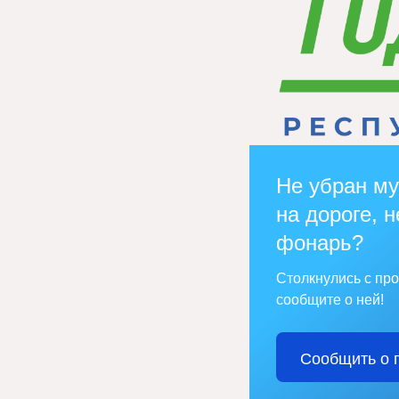
Не убран му
на дороге, н
фонарь?
Столкнулись с пр
сообщите о ней!
Сообщить о 