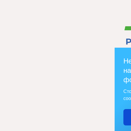
Не
на
ф
Сто
соо