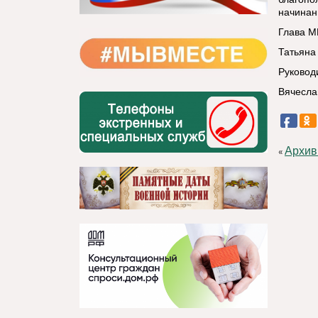
начинан
Глава М
Татьяна
Руковод
Вячесла
Архив
«