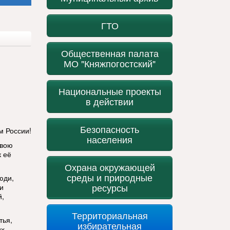
ГТО
Общественная палата
МО "Княжпогостский"
Национальные проекты
в действии
Безопасность
м России!
населения
свою
к её
Охрана окружающей
среды и природные
юди,
ресурсы
и
й,
Территориальная
тья,
избирательная
их