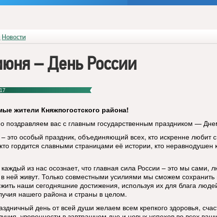
я
Новости
июня – День России
17
мые жители Княжпогостского района!
о поздравляем вас с главным государственным праздником — Дне
 – это особый праздник, объединяющий всех, кто искренне любит 
 кто гордится славными страницами её истории, кто неравнодушен 
каждый из нас осознает, что главная сила России – это мы сами, л
 в ней живут. Только совместными усилиями мы сможем сохранить 
жить наши сегодняшние достижения, используя их для блага люде
лучия нашего района и страны в целом.
раздничный день от всей души желаем всем крепкого здоровья, счас
лучия, уверенности в завтрашнем дне и новых успехов во всех ваш