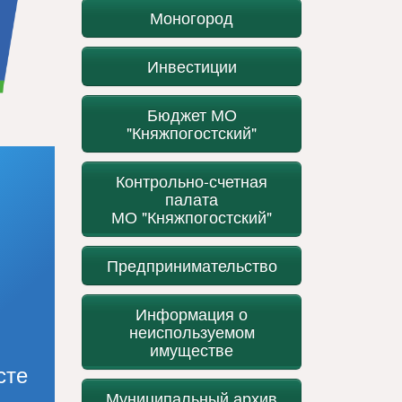
Моногород
Инвестиции
Бюджет МО
"Княжпогостский"
Контрольно-счетная
палата
МО "Княжпогостский"
Предпринимательство
Информация о
неиспользуемом
имуществе
сте
Муниципальный архив