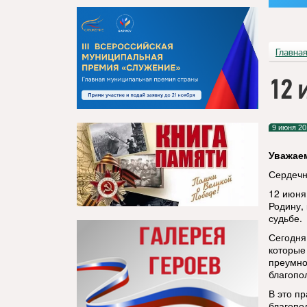
Главна
12 
9 июня 20
Уважае
Сердечн
12 июня
Родину,
судьбе.
Сегодня 
которые
преумно
благопо
В это п
благопо