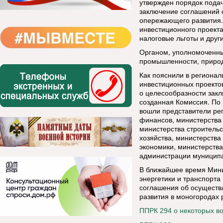
утвержден порядок подач
заключение соглашений 
опережающего развития.
инвестиционного проект
налоговые льготы и друг
Органом, уполномоченны
промышленности, природн
Как пояснили в региона
инвестиционных проекто
о целесообразности зак
созданная Комиссия. По
вошли представители ре
финансов, министерства 
министерства строитель
хозяйства, министерств
экономики, министерств
администрации муниципа
В ближайшее время Мин
энергетики и транспорта
соглашения об осуществ
развития в моногородах 
ППРК 294 о некоторых в