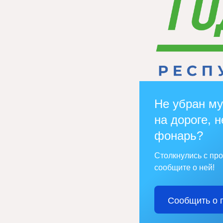
Не убран му
на дороге, н
фонарь?
Столкнулись с пр
сообщите о ней!
Сообщить о 