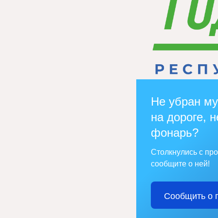
Не убран му
на дороге, н
фонарь?
Столкнулись с пр
сообщите о ней!
Сообщить о 