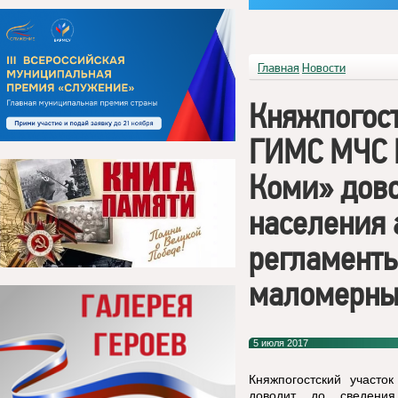
Главная
Новости
Княжпогост
ГИМС МЧС Р
Коми» дово
населения
регламенты
маломерны
5 июля 2017
Княжпогостский участ
доводит до сведения