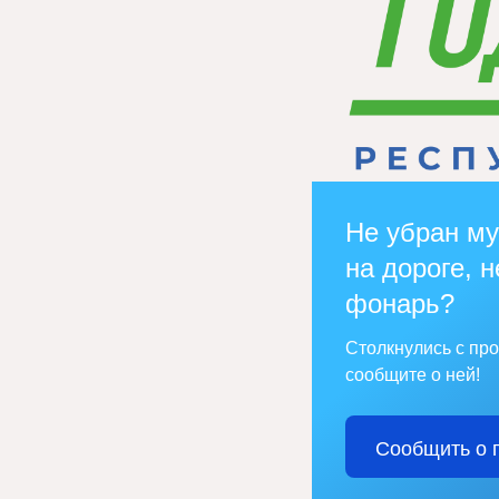
Не убран му
на дороге, н
фонарь?
Столкнулись с пр
сообщите о ней!
Сообщить о 