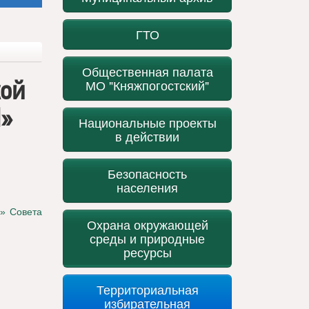
ГТО
Общественная палата
кой
МО "Княжпогостский"
Я»
Национальные проекты
в действии
Безопасность
населения
» Совета
Охрана окружающей
среды и природные
ресурсы
Территориальная
избирательная