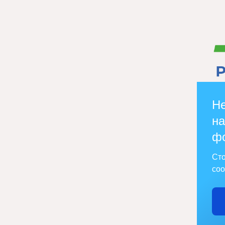
Не
на
ф
Сто
соо