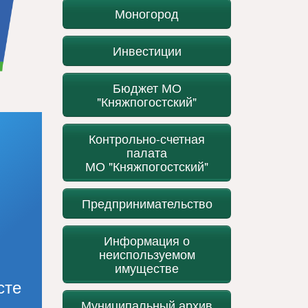
Моногород
Инвестиции
Бюджет МО
"Княжпогостский"
Контрольно-счетная
палата
МО "Княжпогостский"
Предпринимательство
Информация о
неиспользуемом
имуществе
сте
Муниципальный архив