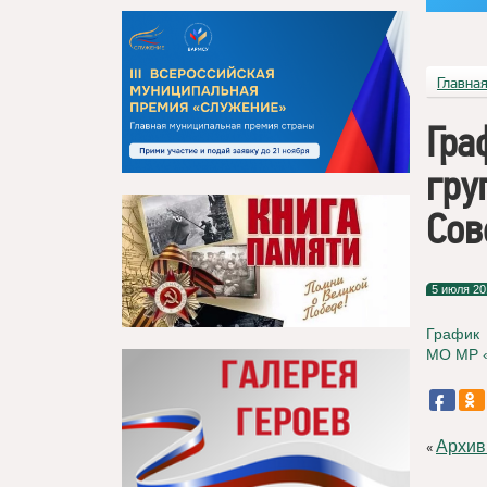
Главна
Гра
гру
Сов
5 июля 20
График 
МО МР «
Архив
«