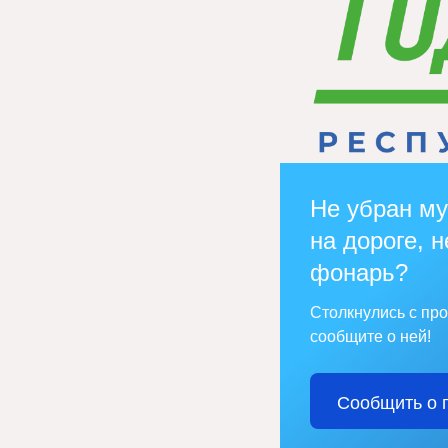
Не убран му
на дороге, н
фонарь?
Столкнулись с пр
сообщите о ней!
Сообщить о 