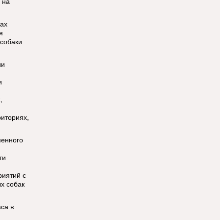
 на
тах
я
 собаки
ии
и
,
риториях,
менного
ги
риятий с
х собак
аса в