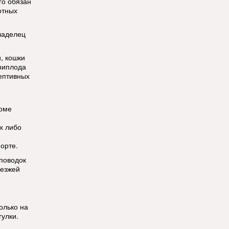
го обязан
отных
ладелец
, кошки
риплода
ептивных
роме
х либо
орте.
 поводок
оезжей
олько на
улки.