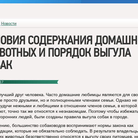
я
Новости
ЛОВИЯ СОДЕРЖАНИЯ ДОМАШН
ВОТНЫХ И ПОРЯДОК ВЫГУЛА
БАК
17
лучший друг человека. Часто домашние любимцы являются для св
не просто друзьями, но и полноценными членами семьи. Однако не
будучи нежными и любящими в отношении членов семьи, в которой
ют, точно так же относятся к незнакомцам. Поэтому чтобы избежат
торонних людей, были созданы правила выгула собак в городе.
ению, большинство собаководов воспринимают нормы закона как
дации, которые не обязательно соблюдать. В результате владельц
х животных безответственно относятся к выгулу своих питомцев, н