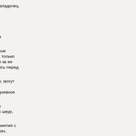
 владелец
и
ные
 только
 за ее
ись перед
, могут
дневное
е
х шкур,
риятия с
их,