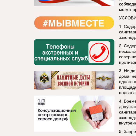
соблюда
может п
УСЛОВИ
1. Соде
санитар
законод
2. Соде
несколь
соверше
противо
3. Не д
дома, н
одного 
площадка
подвалах
4. Врем
допуска
санитар
законод
внутрен
5. Запр