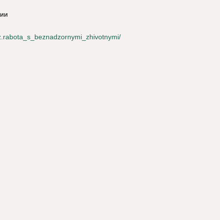
рии
l_z.rabota_s_beznadzornymi_zhivotnymi/