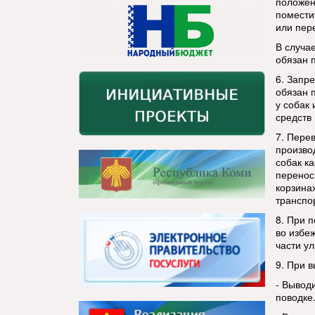
положен
помести
или пер
В случа
обязан 
6. Запр
обязан 
у собак
средств 
7. Пере
произво
собак к
перенос
корзина
транспо
8. При 
во избе
части ул
9. При 
- Вывод
поводке