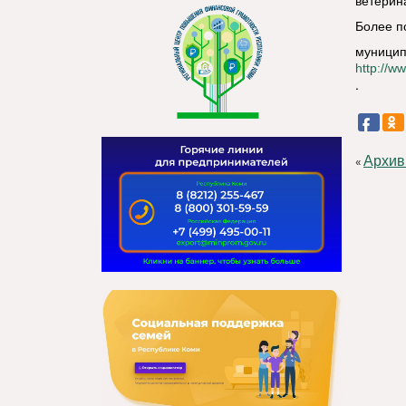
ветерин
Более п
муницип
http://w
.
Архив
«