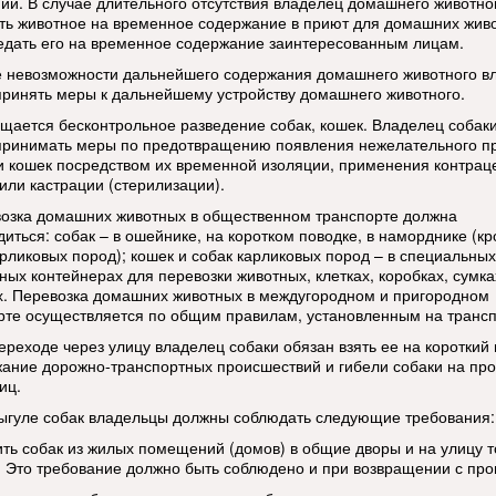
ии. В случае длительного отсутствия владелец домашнего животно
ть животное на временное содержание в приют для домашних жив
едать его на временное содержание заинтересованным лицам.
е невозможности дальнейшего содержания домашнего животного в
принять меры к дальнейшему устройству домашнего животного.
ещается бесконтрольное разведение собак, кошек. Владелец собаки
принимать меры по предотвращению появления нежелательного п
 и кошек посредством их временной изоляции, применения контрац
или кастрации (стерилизации).
возка домашних животных в общественном транспорте должна
диться: собак – в ошейнике, на коротком поводке, в наморднике (к
арликовых пород); кошек и собак карликовых пород – в специальных
ных контейнерах для перевозки животных, клетках, коробках, сумка
х. Перевозка домашних животных в междугородном и пригородном
рте осуществляется по общим правилам, установленным на трансп
переходе через улицу владелец собаки обязан взять ее на короткий
жание дорожно-транспортных происшествий и гибели собаки на пр
иц.
выгуле собак владельцы должны соблюдать следующие требования:
ить собак из жилых помещений (домов) в общие дворы и на улицу т
. Это требование должно быть соблюдено и при возвращении с прог