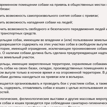
 временном помещении собаки на привязь в общественных местах
обязан:
чить возможность самопроизвольного снятия собаки с привязи;
чить возможность нападения собаки на людей;
ечить возможность свободного и безопасного передвижения людей 
 транспортных средств.
дельцам собак, имеющим во владении и (или) пользовании земель
 разрешается содержать на этих участках собак в свободном выгуле
итории, имеющей ограждение, исключающее проникновение собаки
. О наличии собаки должна быть сделана предупреждающая надп
на земельный участок.
дельцы, имеющие закрепленные территории, охраняемые собаками
ть собак на своих базах, складах, производственных помещениях в
ом выгуле только в ночное время и на огороженной территории. В 
обаки должны находиться на привязи или в вольерах.
рещается организовывать и проводить бои с участием собак, а такж
ть, содержать, отлавливать собак и кошек с целью использования и
остей.
ологические, фелинологические выставки и другие массовые мероп
м собак и кошек проводятся при соблюдении санитарно-гигиеническ