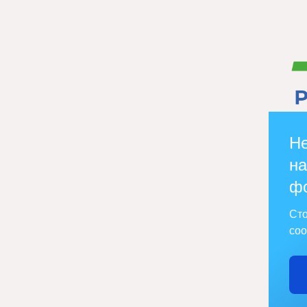
Не
на
ф
Сто
соо