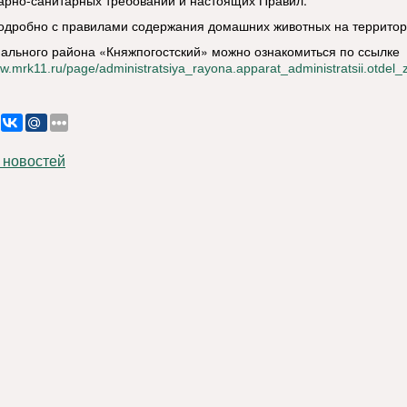
арно-санитарных требований и настоящих Правил.
одробно с правилами содержания домашних животных на террито
ального района «Княжпогостский» можно ознакомиться по ссылке
ww.mrk11.ru/page/administratsiya_rayona.apparat_administratsii.otde
 новостей