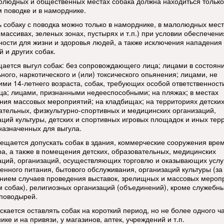
голюдных и общественных местах собака должна находиться только
м поводке и в наморднике.
ь собаку с поводка можно только в наморднике, в малолюдных мес
массивах, зеленых зонах, пустырях и т.п.) при условии обеспечени
ности для жизни и здоровья людей, а также исключения нападения
 и других собак.
щается выгул собак: без сопровождающего лица; лицами в состоян
ного, наркотического и (или) токсического опьянения; лицами, не
ими 14-летнего возраста, собак, требующих особой ответственност
ца; лицами, признанными недееспособными; на пляжах; в местах
ния массовых мероприятий; на кладбищах; на территориях детских
ательных, физкультурно-спортивных и медицинских организаций,
аций культуры, детских и спортивных игровых площадок и иных тер
назначенных для выгула.
рещается допускать собак в здания, коммерческие сооружения вре
ра, а также в помещения детских, образовательных, медицинских
аций, организаций, осуществляющих торговлю и оказывающих услу
енного питания, бытового обслуживания, организаций культуры (за
нием случаев проведения выставок, зрелищных и массовых мероп
м собак), религиозных организаций (объединений), кроме служебны
-поводырей.
скается оставлять собак на короткий период, но не более одного ч
ке и на привязи, у магазинов, аптек, учреждений и т.п.