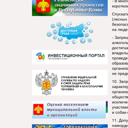
- В мно
коротко
Спускат
(лесных 
безопас
на людей
- Запре
алкоголь
достигш
владель
проведе
образов
организ
не пред
10. Зап
характе
организ
обществ
исключе
участие
и собак
11. Допу
намордни