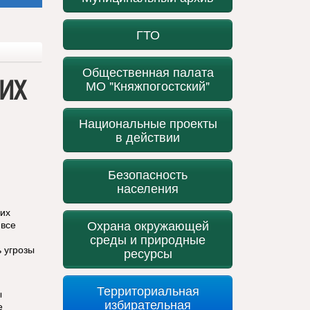
ГТО
Общественная палата
ИХ
МО "Княжпогостский"
Национальные проекты
в действии
Безопасность
населения
оих
Охрана окружающей
 все
среды и природные
ь угрозы
ресурсы
Территориальная
ы
избирательная
е