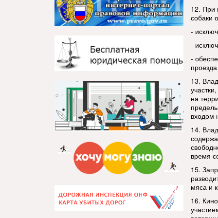
12. При
собаки 
- исклю
- исклю
- обесп
проезда
13. Вла
участки,
на терр
пределы
входом 
14. Вла
содержа
свободн
время с
15. Зап
разводи
мяса и к
16. Кин
участие