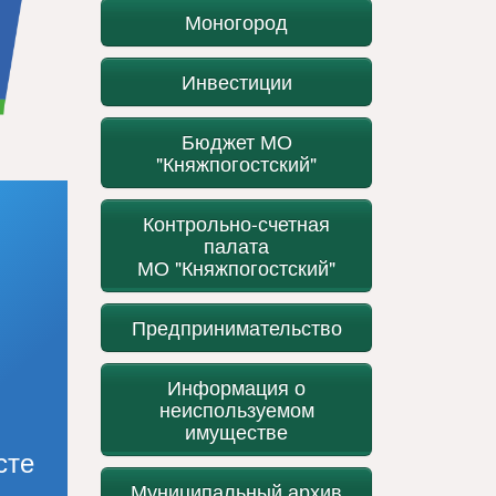
Моногород
Инвестиции
Бюджет МО
"Княжпогостский"
Контрольно-счетная
палата
МО "Княжпогостский"
Предпринимательство
Информация о
неиспользуемом
имуществе
сте
Муниципальный архив