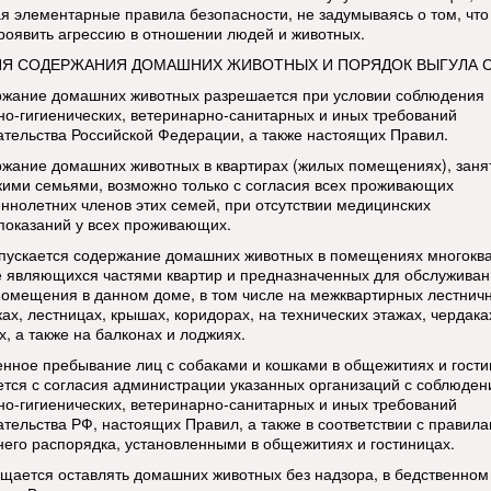
я элементарные правила безопасности, не задумываясь о том, что
роявить агрессию в отношении людей и животных.
Я СОДЕРЖАНИЯ ДОМАШНИХ ЖИВОТНЫХ И ПОРЯДОК ВЫГУЛА 
ржание домашних животных разрешается при условии соблюдения
но-гигиенических, ветеринарно-санитарных и иных требований
ательства Российской Федерации, а также настоящих Правил.
ржание домашних животных в квартирах (жилых помещениях), заня
кими семьями, возможно только с согласия всех проживающих
ннолетних членов этих семей, при отсутствии медицинских
показаний у всех проживающих.
опускается содержание домашних животных в помещениях многокв
е являющихся частями квартир и предназначенных для обслуживан
помещения в данном доме, в том числе на межквартирных лестнич
х, лестницах, крышах, коридорах, на технических этажах, чердаках
, а также на балконах и лоджиях.
енное пребывание лиц с собаками и кошками в общежитиях и гост
ется с согласия администрации указанных организаций с соблюде
но-гигиенических, ветеринарно-санитарных и иных требований
ательства РФ, настоящих Правил, а также в соответствии с правил
него распорядка, установленными в общежитиях и гостиницах.
ещается оставлять домашних животных без надзора, в бедственном