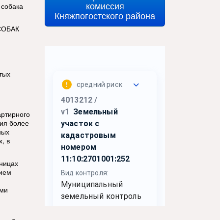
комиссия
 собака
Княжпогостского района
СОБАК
тых
артирного
ия более
ных
, в
иницах
нием
ами