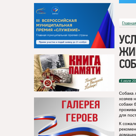
Главна
УС
ЖИ
СО
4 июля 20
Собака 
хозяев 
собаки 
прожива
для пос
К сожал
рекомен
домашни