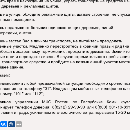
ить время нахождения на улице, убрать транспортные средства из
 деревьев и рекламных щитов.
ь на улице, обходите рекламные щиты, шаткие строения, не спуска
енные помещения.
сь подальше от больших одинокостоящих деревьев, линий
передачи, антенн.
вень застал Вас в личном транспорте, не пытайтесь преодолеть
енные участки. Медленно перестройтесь в крайний правый ряд (на
рибегая к экстренному торможению, прекратите движение. Включите
ые огни и переждите ливень. В случае стремительного пребывания
е транспортное средство и пройдите на возвышенный участок мест
йшее здание.
наем:
озникновении любой чрезвычайной ситуации необходимо срочно поз
спасения по телефону "01". Владельцам мобильных телефонов сле
номер "101" или "112";
авном управлении МЧС России по Республике Коми кругл
нирует телефон доверия: 8(8212) 29-99-99 или 8(800) 301-19-89т
 ливни и град,с усилением юго-восточного ветра порывами 15-20 м