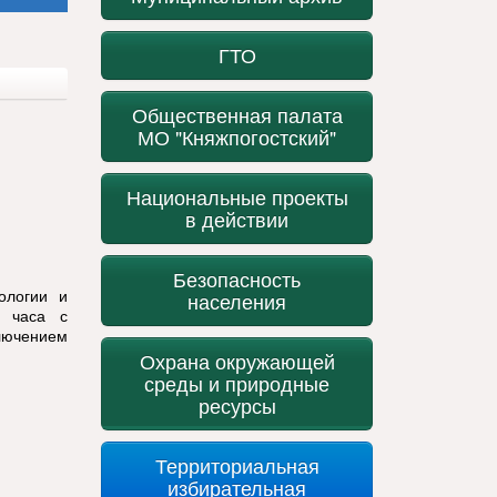
ГТО
Общественная палата
МО "Княжпогостский"
Национальные проекты
в действии
Безопасность
ологии и
населения
и часа с
лючением
Охрана окружающей
среды и природные
ресурсы
Территориальная
избирательная