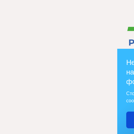
Не
на
ф
Сто
соо