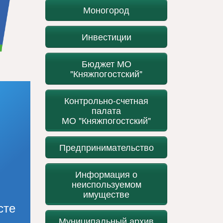
Моногород
Инвестиции
Бюджет МО
"Княжпогостский"
Контрольно-счетная
палата
МО "Княжпогостский"
Предпринимательство
Информация о
неиспользуемом
имуществе
сте
Муниципальный архив