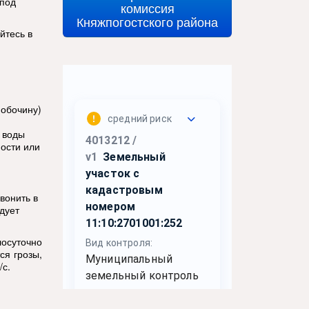
-под
комиссия
Княжпогостского района
йтесь в
 обочину)
 воды
ности или
вонить в
дует
осуточно
ся грозы,
/с.