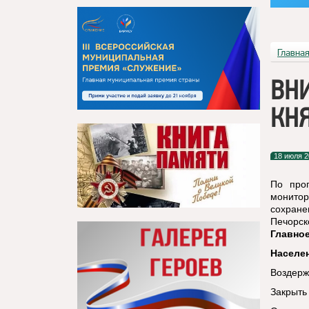
Главна
ВН
КН
18 июля 2
По про
монито
сохран
Печорск
Главное
Населе
Воздержа
Закрыть 