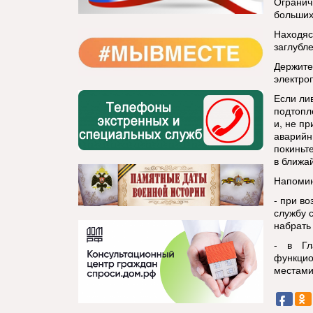
Огранич
больших
Находяс
заглубл
Держите
электро
Если ли
подтопл
и, не п
аварийн
покиньт
в ближа
Напоми
- при в
службу 
набрать 
- в Гл
функцио
местами