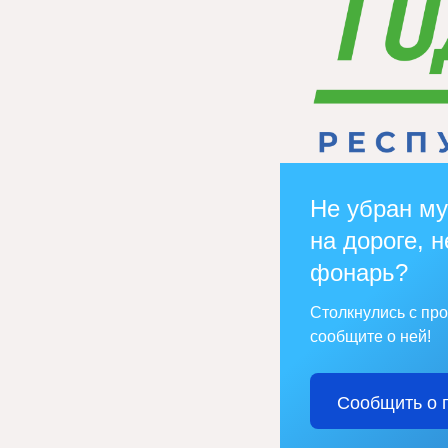
Не убран му
на дороге, н
фонарь?
Столкнулись с пр
сообщите о ней!
Сообщить о 