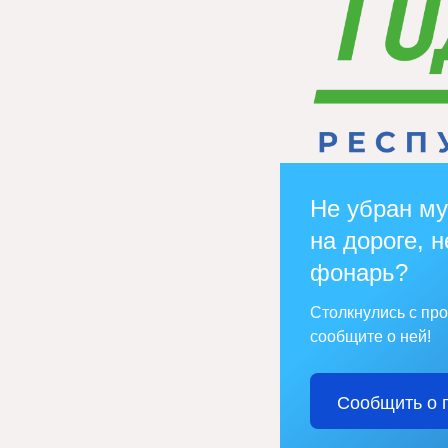
Не убран му
на дороге, н
фонарь?
Столкнулись с пр
сообщите о ней!
Сообщить о 