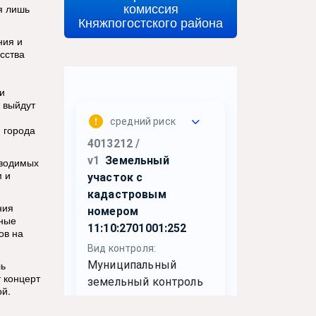
комиссия
я лишь
Княжпогостского района
ния и
сства
и
 выйдут
 города
оводимых
м и
ния
йные
ов на
ль
 концерт
ой.