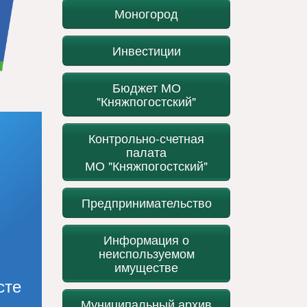
Моногород
Инвестиции
Бюджет МО
"Княжпогостский"
Контрольно-счетная
палата
МО "Княжпогостский"
Предпринимательство
Информация о
неиспользуемом
имуществе
сте
Муниципальный архив