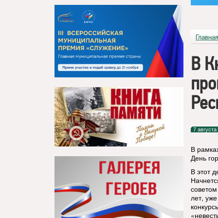
Главна
В К
про
Рес
7 августа
В рамка
День го
В этот 
Начнетс
советом
лет, уж
конкурс
«невест