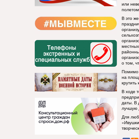
или нев
полетом
В это ж
праздни
организ
сельхоз
организ
местных
районны
организ
о том, ч
Помимо 
на площ
крутить 
В ходе 
предпри
даты. В
лучшую 
Для люб
«Ивушки
творчес