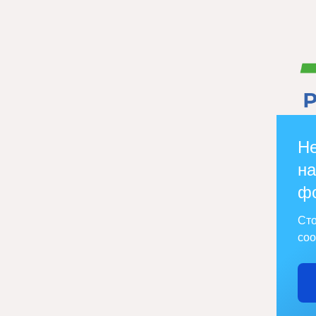
Не
на
ф
Сто
соо