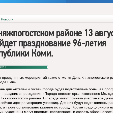
я
Новости
няжпогостском районе 13 авгу
йдет празднование 96-летия
публики Коми.
 2017
х праздничных мероприятий также отметят День Княжпогостского р
рода Емвы.
день для жителей и гостей города будет подготовлена большая про
я праздник с проведения «Парада невест» организованного Моло
 Княжпогостского района. В параде могут принять участие все деву
е сейчас идет регистрация участниц. Для них будут подготовлены р
ы, а также организовано катание по городу. Кроме традиционного 
ы», участницы могут проявить креативность и создать образ невест