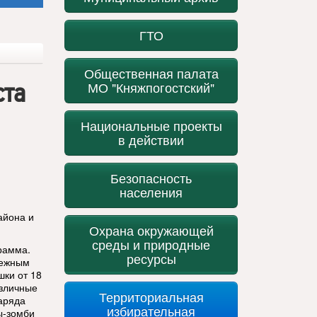
ГТО
Общественная палата
ста
МО "Княжпогостский"
Национальные проекты
в действии
Безопасность
населения
айона и
Охрана окружающей
среды и природные
грамма.
ресурсы
дежным
шки от 18
азличные
Территориальная
наряда
избирательная
ы-зомби