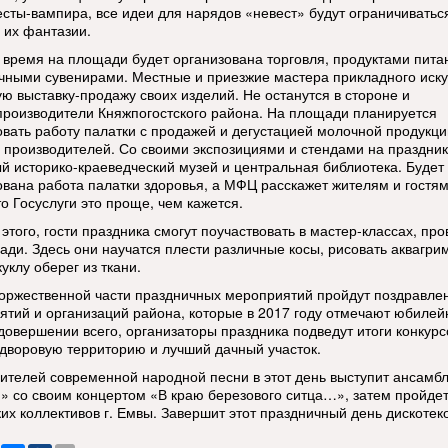
есты-вампира, все идеи для нарядов «невест» будут ограничиватьс
 их фантазии.
е время на площади будет организована торговля, продуктами пита
чными сувенирами. Местные и приезжие мастера прикладного иску
ую выставку-продажу своих изделий. Не останутся в стороне и
производители Княжпогостского района. На площади планируется
овать работу палатки с продажей и дегустацией молочной продукци
 производителей. Со своими экспозициями и стендами на праздник
й историко-краеведческий музей и центральная библиотека. Будет
ована работа палатки здоровья, а МФЦ расскажет жителям и гостям
то Госуслуги это проще, чем кажется.
этого, гости праздника смогут поучаствовать в мастер-классах, пр
ади. Здесь они научатся плести различные косы, рисовать аквагри
куклу оберег из ткани.
торжественной части праздничных мероприятий пройдут поздравле
ятий и организаций района, которые в 2017 году отмечают юбиле
 довершении всего, организаторы праздника подведут итоги конкурс
дворовую территорию и лучший дачный участок.
ителей современной народной песни в этот день выступит ансамб
» со своим концертом «В краю березового ситца…», затем пройдет
ких коллективов г. Емвы. Завершит этот праздничный день дискотек