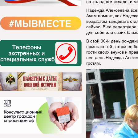
на холодном складе, и м
Надежда Алексеевна всег
Ачим помнят, как Надежд
возрастом танцевать ста
сейчас. В ее репертуаре 
для себя или своих близк
В свой 90-й день рожден
помогают ей в этом ее 
гости своих внуков и пра
нее день Надежда Алексе
гостям.