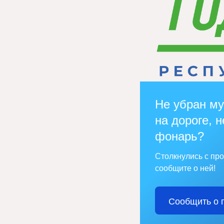
Не убран му
на дороге, н
фонарь?
Столкнулись с пр
сообщите о ней!
Сообщить о 