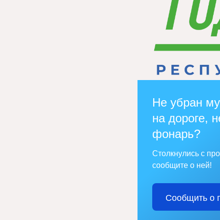
Не убран му
на дороге, н
фонарь?
Столкнулись с пр
сообщите о ней!
Сообщить о 