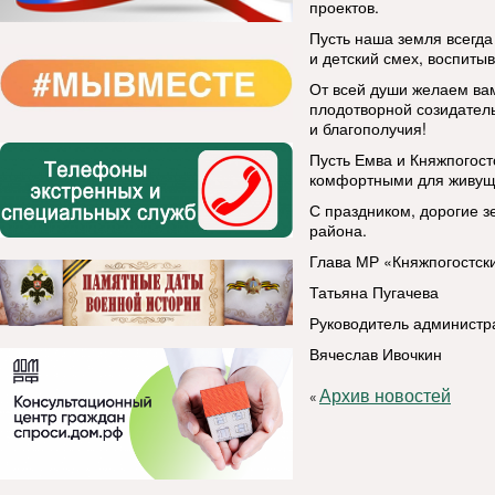
проектов.
Пусть наша земля всегда
и детский смех, воспиты
От всей души желаем вам
плодотворной созидатель
и благополучия!
Пусть Емва и Княжпогост
комфортными для живущ
С праздником, дорогие з
района.
Глава МР «Княжпогостск
Татьяна Пугачева
Руководитель администр
Вячеслав Ивочкин
Архив новостей
«