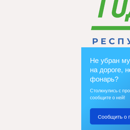
Не убран му
на дороге, н
фонарь?
Столкнулись с пр
сообщите о ней!
Сообщить о 