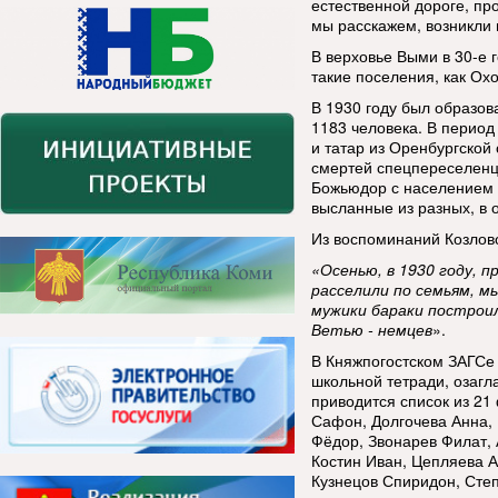
естественной дороге, пр
мы расскажем, возникли 
В верховье Выми в 30-е 
такие поселения, как Ох
В 1930 году был образов
1183 человека. В период
и татар из Оренбургской
смертей спецпереселенце
Божьюдор с населением 1
высланные из разных, в 
Из воспоминаний Козлов
«Осенью, в 1930 году, п
расселили по семьям, мы
мужики бараки построил
Ветью - немцев
».
В Княжпогостском ЗАГСе 
школьной тетради, озаг
приводится список из 2
Сафон, Долгочева Анна,
Фёдор, Звонарев Филат,
Костин Иван, Цепляева А
Кузнецов Спиридон, Степ