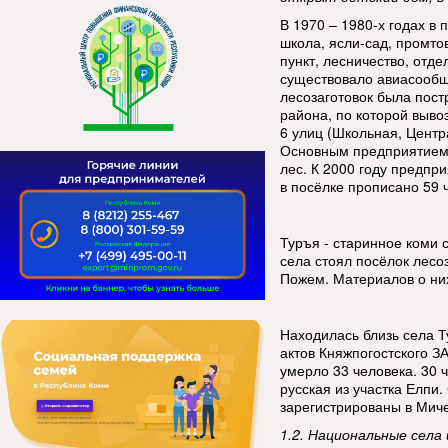
В 1970 – 1980-х годах в
школа, ясли-сад, промт
пункт, лесничество, отд
существовало авиасообщ
лесозаготовок была пост
района, по которой выво
6 улиц (Школьная, Центр
Основным предприятием 
лес. К 2000 году предпр
в посёлке прописано 59 
Туръя - старинное коми 
села стоял посёлок лесо
Пожем. Материалов о них
Находилась близь села Ту
актов Княжпогостского З
умерло 33 человека. 30 ч
русская из участка Елп
зарегистрированы в Миче
1.2. Национальные села