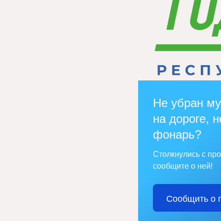
Не убран му
на дороге, н
фонарь?
Столкнулись с пр
сообщите о ней!
Сообщить о 