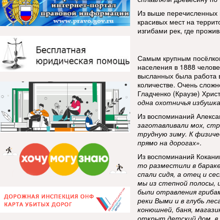
Из выше перечисленных 
красивых мест на терри
изгибами рек, где прожив
Самым крупным посёлком
населения в 1888 челове
высланных была работа в
количестве. Очень слож
Гладченко (Краузе) Хри
одна охотничья избушка
Из воспоминаний Алекса
заготавливали мох, стр
трудную зиму. К физич
прямо на дорогах».
Из воспоминаний Кокани
то разместили в бараке
спали сидя, а отец и се
мы из степной полосы, и
были отравления грибами
реки Выми и в глубь лес
конюшней, баня, магазин
открыт детский дом, в