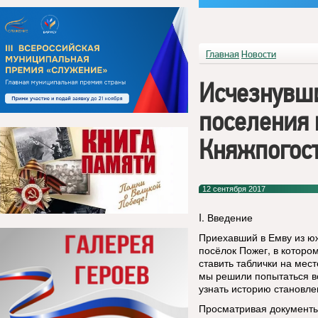
Главная
Новости
Исчезнувш
поселения 
Княжпогост
12 сентября 2017
I. Введение
Приехавший в Емву из юж
посёлок Пожег, в которо
ставить таблички на мес
мы решили попытаться во
узнать историю становле
Просматривая документы