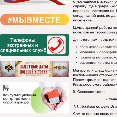
относящиеся к истории 
справку, где в графе «к
переписи населения на 1
сегодняшний день по да
поселение.
Целью данной работы яв
посёлков на территории 
Для этого нам предстоит
сбор исторических св
изучение и обобщени
привязка историческ
размещение этих мат
Мы изучили следующие м
воспоминания старожило
Просмотрели фотоархив 
Княжпогостского района»
II. Основная часть
Глава
1.1. Посёлки по реке Вы
Самые первые поселения