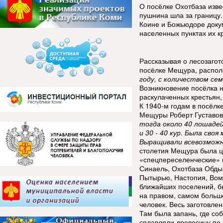
О посёлке Охотбаза изве
пушнина шла за границу.
Коине и Божьюдоре докум
населенных пунктах их к
Рассказывая о лесозагот
посёлке Мещура, распол
году, с количеством се
Возникновение посёлка н
раскулаченных крестьян,
К 1940-м годам в посёлк
Мещуры Роберт Густавов
тогда около 40 лошадей
и 30 - 40 кур. Была сво
Выращивали всевозможн
столетия Мещура была ц
«спецпереселенческие» и
Синаель, Охотбаза Обды
Пытырью, Настопия, Вом
ближайших поселений, б
на правом, самом большо
человек. Весь заготовле
Там была запань, где со
сплавляли древесину по