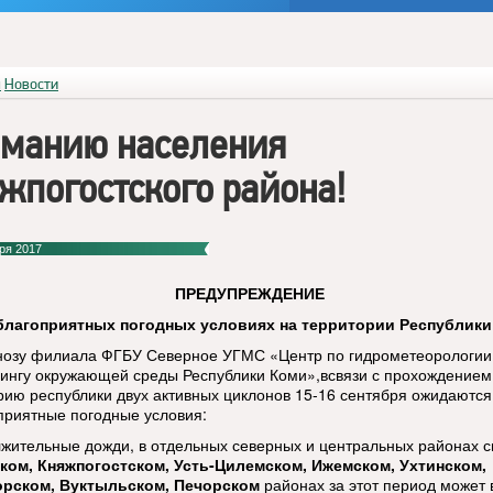
я
Новости
манию населения
жпогостского района!
ря 2017
ПРЕДУПРЕЖДЕНИЕ
благоприятных погодных условиях на территории Республики
нозу филиала ФГБУ Северное УГМС «Центр по гидрометеорологии
ингу окружающей среды Республики Коми»,всвязи с прохождением
рию республики двух активных циклонов 15-16 сентября ожидаются
приятные погодные условия:
лжительные дожди, в отдельных северных и центральных районах с
ком, Княжпогостском, Усть-Цилемском, Ижемском, Ухтинском,
орском, Вуктыльском, Печорском
районах за этот период может 