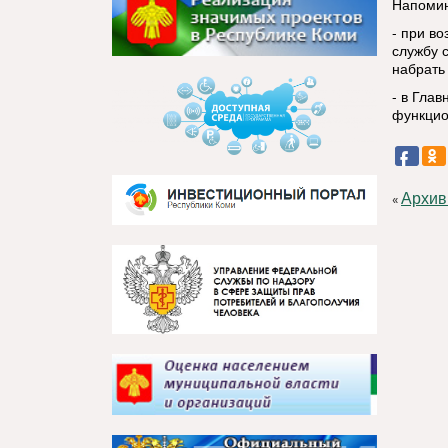
Напоми
- при в
службу 
набрать 
- в Гла
функцио
Архив
«