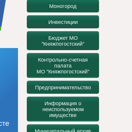
Моногород
Инвестиции
Бюджет МО
"Княжпогостский"
Контрольно-счетная
палата
МО "Княжпогостский"
Предпринимательство
Информация о
неиспользуемом
имуществе
сте
Муниципальный архив