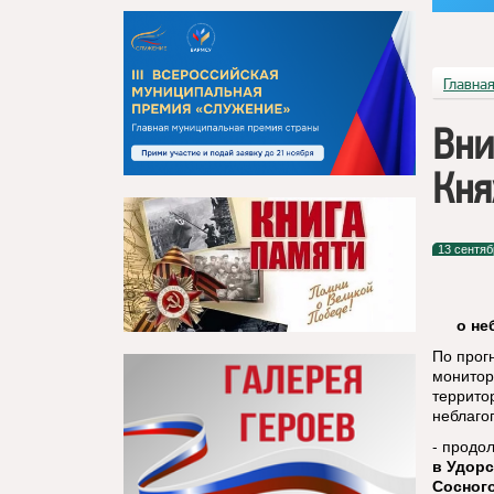
Главна
Вни
Кня
13 сентяб
о не
По прог
монитор
террито
неблаго
- продо
в Удорс
Сосног