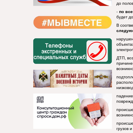
до поло
-
по вс
будет до
В соотв
следую
нарушен
объекта
электро
ДТП, во
причине
возникн
подтопл
располо
низково
падение
поврежд
происше
возникн
происше
грузов и