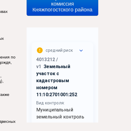
комиссия
Княжпогостского района
ывах
ых
чения по
дождя,
,
),
также
одвесных