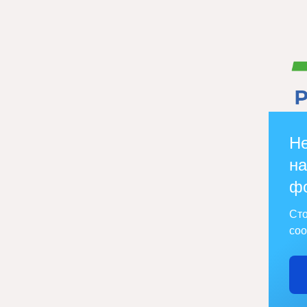
Не
на
ф
Сто
соо