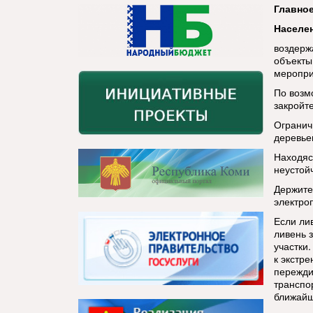
Главное
Населе
воздерж
объекты
меропри
По возм
закройте
Огранич
деревье
Находяс
неустой
Держите
электро
Если ли
ливень 
участки
к экстр
пережди
транспо
ближайш