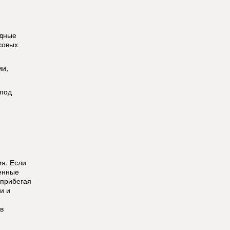
одные
совых
ии,
-под
ия. Если
ленные
 прибегая
и и
в