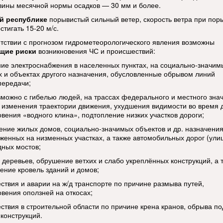
вины месячной нормы осадков — 30 мм и более.
ей республике
порывистый сильный ветер, скорость ветра при пор
стигать 15-20 м/с.
етствии с прогнозом гидрометеорологического явления возможны
щие риски
возникновения ЧС и происшествий:
ие электроснабжения в населенных пунктах, на социально-значим
х и объектах другого назначения, обусловленные обрывом линий
передачи;
зможно с гибелью людей, на трассах федерального и местного зна
 изменения траектории движения, ухудшения видимости во время 
овения «водного клина», подтопление низких участков дороги;
ение жилых домов, социально-значимых объектов и др. назначения
женных на низменных участках, а также автомобильных дорог (улиц
дных мостов;
 деревьев, обрушение ветхих и слабо укреплённых конструкций, а 
ение кровель зданий и домов;
ствия и аварии на ж/д транспорте по причине размыва путей,
овения оползней на откосах;
ствия в строительной области по причине крена кранов, обрыва п
 конструкций.