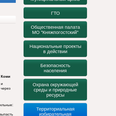
ГТО
Общественная палата
МО "Княжпогостский"
Национальные проекты
в действии
Безопасность
населения
 Коми
 и
Охрана окружающей
 через
среды и природные
ресурсы
ильные:
Территориальная
избирательная
выпасть