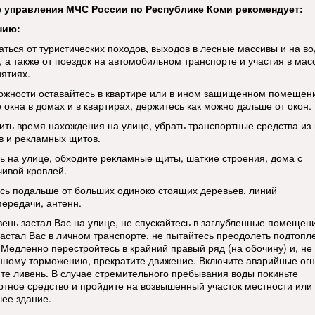
 управления МЧС России по Республике Коми рекомендует:
нию:
аться от туристических походов, выходов в лесные массивы и на в
, а также от поездок на автомобильном транспорте
и участия в мас
ятиях.
ожности оставайтесь в квартире или в ином защищенном помещен
 окна в домах и в квартирах, держитесь как можно дальше от окон.
ить время нахождения на улице, убрать транспортные средства из
в и рекламных щитов.
ь на улице, обходите рекламные щиты, шаткие строения, дома с
чивой кровлей.
сь подальше от больших одиноко стоящих деревьев, линий
передачи, антенн.
вень застал Вас на улице, не спускайтесь в заглубленные помещен
застал Вас в личном транспорте, не пытайтесь преодолеть подтоп
. Медленно перестройтесь в крайний правый ряд (на обочину) и, не
енному торможению, прекратите движение. Включите аварийные огн
те ливень. В случае стремительного пребывания воды покиньте
ртное средство и пройдите на возвышенный участок местности или 
ее здание.