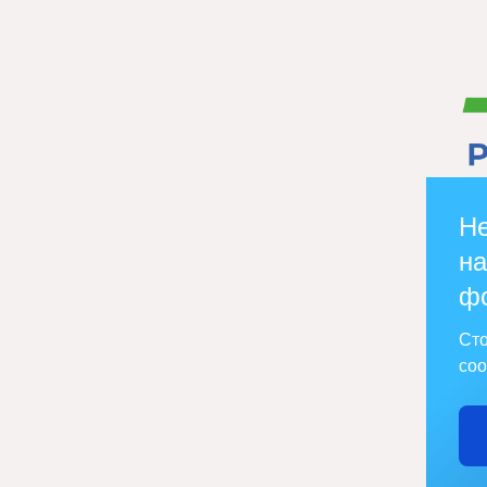
Не
на
ф
Сто
соо