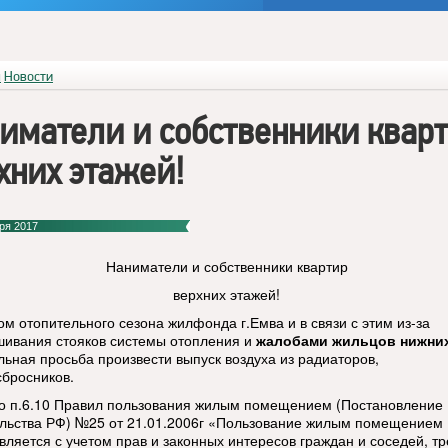
я
Новости
иматели и собственники квар
хних этажей!
ря 2017
Наниматели и собственники квартир
верхних этажей!
ом отопительного сезона жилфонда г.Емва и в связи с этим из-за
шивания стояков системы отопления и
жалобами жильцов нижних
льная просьба произвести выпуск воздуха из радиаторов,
сбросников.
о п.6.10 Правил пользования жилым помещением (Постановление
льства РФ) №25 от 21.01.2006г «Пользование жилым помещением
вляется с учетом прав и законных интересов граждан и соседей, т