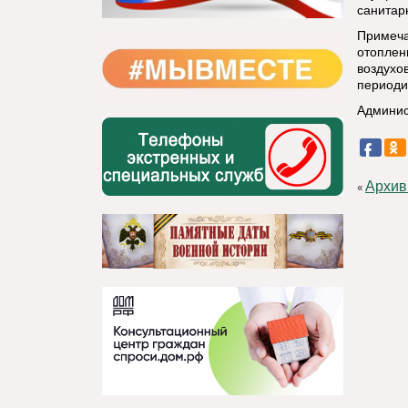
санитар
Примеча
отоплен
воздухо
периоди
Админис
Архив
«