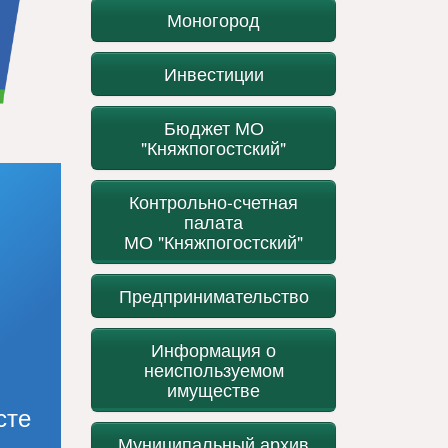
Моногород
Инвестиции
Бюджет МО
"Княжпогостский"
Контрольно-счетная
палата
МО "Княжпогостский"
Предпринимательство
Информация о
неиспользуемом
имуществе
сте
Муниципальный архив