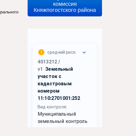
комиссия
Княжпогостского района
трального