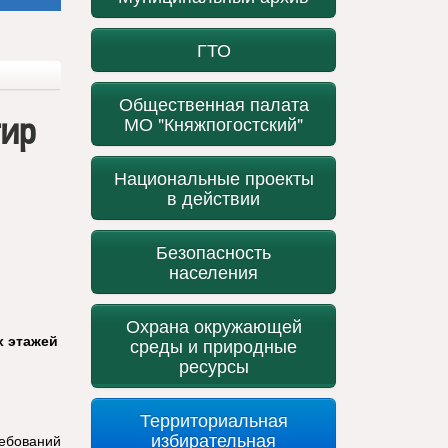
ГТО
Общественная палата
тир
МО "Княжпогостский"
Национальные проекты
в действии
Безопасность
населения
Охрана окружающей
 этажей
среды и природные
ресурсы
Территориальная
избирательная
ребований