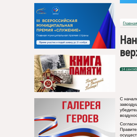
Главна
Нан
вер
14 сентяб
С начал
завозду
убедите
воздухо
Согласн
Правите
осущест