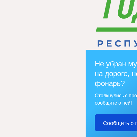
Не убран му
на дороге, н
фонарь?
Столкнулись с пр
сообщите о ней!
Сообщить о 