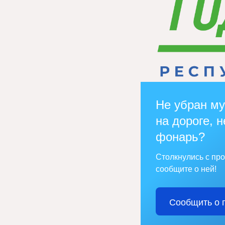
Не убран му
на дороге, н
фонарь?
Столкнулись с пр
сообщите о ней!
Сообщить о 