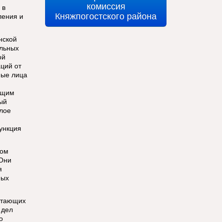
комиссия
 в
Княжпогостского района
ления и
нской
ельных
ой
ций от
ные лица
ящим
ый
елое
функция
ном
 Они
я
ных
ботающих
 дел
о