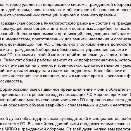
е, которое уделяется поддержанию системы гражданской обороны
сти к действиям, является залогом обеспечения безопасности насе
рий от чрезвычайных ситуаций мирного и военного времени.
 гражданская оборона Княжпогостского района – состоит из гражда
, эвакуационных органов, штатных и нештатных аварийно -спасат
ваний объектов экономики и организаций, владеющих необходим
й и имуществом, подготовленных для защиты населения и организа
тей, возникающих при ЧС. Специально уполномоченные должност
алисты гражданской обороны обеспечивают управление силами и
ами ГО, готовыми в любой момент прийти на помощь людям, терп
е. Результат общей работы зависит от их профессионализма, котор
но оттачивается на учениях и тренировках, где самое главное - ум
ействие, взаимовыручка и взаимная поддержка. Ведь обеспечить
ность населения как в военное, так и в мирное время – основная 
государства.
 формирования имеют двойное предназначение – они в обязатель
 привлекаются к решению задач ликвидации ЧС мирного времени.
яют наиболее многочисленную часть сил ГО и предназначаются дл
ния основного объема аварийно - спасательных и других неотлож
 всей души поблагодарить всех руководителей и специалистов, ра
 в системе ГО. Вы являйтесь достойными продолжателями славных
ов МПВО и гражданской обороны. От всей души желаю вам крепког