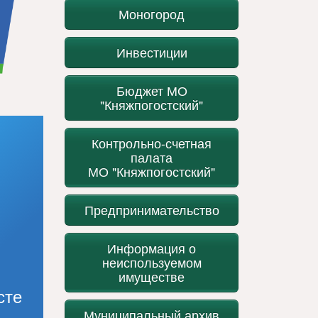
Моногород
Инвестиции
Бюджет МО
"Княжпогостский"
Контрольно-счетная
палата
МО "Княжпогостский"
Предпринимательство
Информация о
неиспользуемом
имуществе
сте
Муниципальный архив