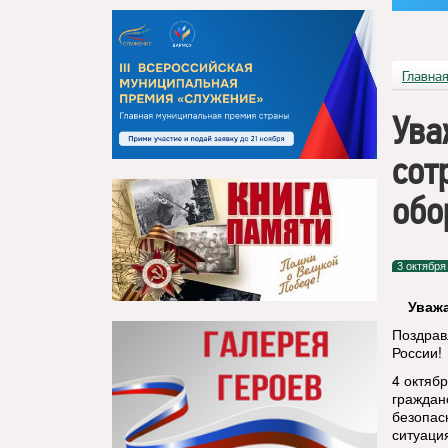
Главна
Ува
сот
обо
3 октября
Уваж
Поздрав
России!
4 октяб
граждан
безопас
ситуаци