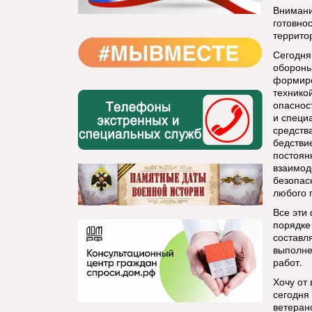
Внимани
готовно
террито
Сегодня
обороны
формиро
технико
опаснос
и специ
средств
бедстви
постоян
взаимод
безопас
любого 
Все эти
порядке
составл
выполне
работ.
Хочу от
сегодня
ветеран