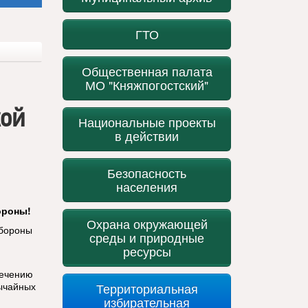
ГТО
Общественная палата
МО "Княжпогостский"
кой
Национальные проекты
в действии
Безопасность
населения
ороны!
Охрана окружающей
обороны
среды и природные
ресурсы
печению
ычайных
Территориальная
избирательная