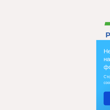
Не
на
ф
Сто
соо