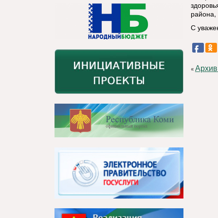
здоровь
района,
С уваже
Архив
«