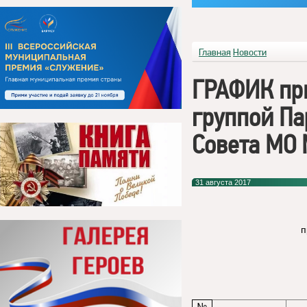
Главная
Новости
ГРАФИК пр
группой П
Совета МО
31 августа 2017
п
№