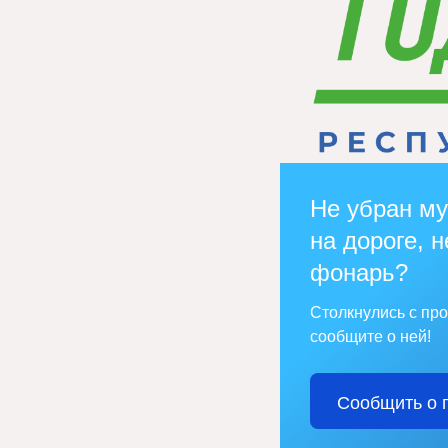
Не убран му
на дороге, н
фонарь?
Столкнулись с пр
сообщите о ней!
Сообщить о 