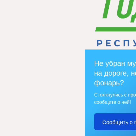
Не убран му
на дороге, н
фонарь?
Столкнулись с пр
сообщите о ней!
Сообщить о 