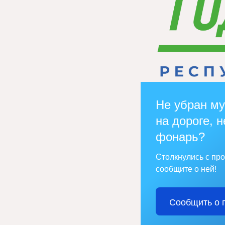
Не убран му
на дороге, н
фонарь?
Столкнулись с пр
сообщите о ней!
Сообщить о 