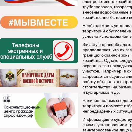
электросетевого хозяйств
трубопроводов, газорасп
внесены водоохранные зо
хозяйственно-бытового 
Необходимость установл
территорий обусловлена
условий использования з
Зачастую правообладате
предполагают, что их зе
границах охранной зоны 
хозяйства. Однако следуе
охранных зон накладыва
участков. Например, в о
запрещается осуществля
работу объектов электрос
строительство, на разме
и кустарников и др.
Наличие полных сведени
территории поможет изба
непредвиденных ситуаци
Информацию о существую
связи с установлением г
заинтересованное лицо м