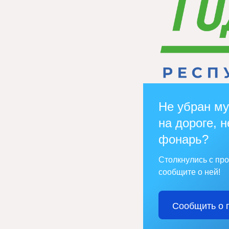
Не убран му
на дороге, н
фонарь?
Столкнулись с пр
сообщите о ней!
Сообщить о 