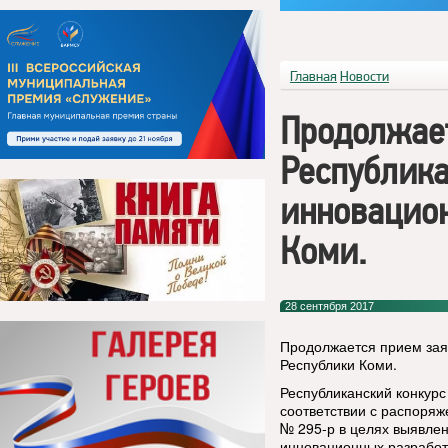
Главная
Новости
Продолжает
Республика
инновацион
Коми.
28 сентября 2017
Продолжается прием зая
Республики Коми.
Республиканский конкурс
соответствии с распоряж
№ 295-р в целях выявлен
инновационных разработо