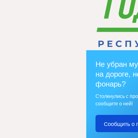
Не убран му
на дороге, н
фонарь?
Столкнулись с пр
сообщите о ней!
Сообщить о 