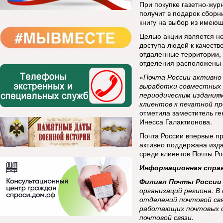
При покупке газетно-жур
получит в подарок сборн
книгу на выбор из имею
Целью акции является не
доступа людей к качеств
отдаленные территории, 
отделения расположены т
«
Почта России активно
выработки совместных 
периодическим изданиям
клиентов к печатной пр
отметила заместитель ге
Инесса Галактионова.
Почта России впервые пр
активно поддержана изд
среди клиентов Почты Ро
Информационная спра
Филиал Почты России 
организаций региона. В
отделений почтовой связ
работающих почтовых с
почтовой связи.