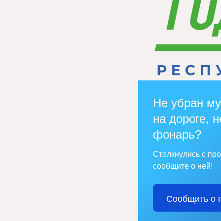
Не убран му
на дороге, н
фонарь?
Столкнулись с пр
сообщите о ней!
Сообщить о 