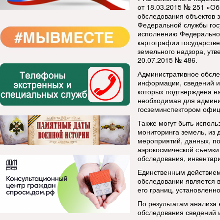
от 18.03.2015 № 251 «О
обследования объектов 
Федеральной службы госу
исполнению Федеральной
картографии государств
земельного надзора, ут
20.07.2015 № 486.
Административное обсле
информации, сведений и
которых подтверждена на
необходимая для админ
госземинспектором офици
Также могут быть исполь
мониторинга земель, из
мероприятий, данных, п
аэрокосмической съемки
обследования, инвентар
Единственным действием
обследовании является в
его границ, установленно
По результатам анализа 
обследования сведений 