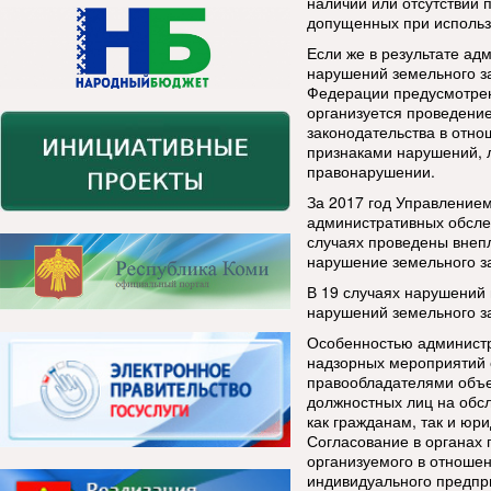
наличии или отсутствии 
допущенных при использо
Если же в результате а
нарушений земельного за
Федерации предусмотрен
организуется проведени
законодательства в отно
признаками нарушений, 
правонарушении.
За 2017 год Управлением
административных обсле
случаях проведены внеп
нарушение земельного з
В 19 случаях нарушений 
нарушений земельного з
Особенностью администр
надзорных мероприятий 
правообладателями объе
должностных лиц на обс
как гражданам, так и ю
Согласование в органах
организуемого в отношен
индивидуального предпри