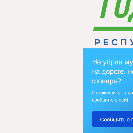
Не убран му
на дороге, н
фонарь?
Столкнулись с пр
сообщите о ней!
Сообщить о 