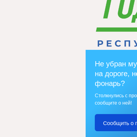
Не убран му
на дороге, н
фонарь?
Столкнулись с пр
сообщите о ней!
Сообщить о 