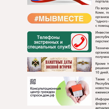
портала
По вопр
Коми, п
организ
"одного
с помощ
Инвести
республ
перспек
Техниче
организ
получен
Кроме т
решения
10 дней.
Также 
Республ
новост
ежемеся
Информа
форме 
актуали