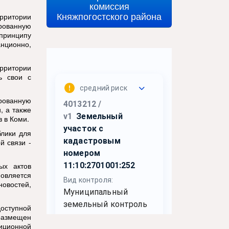
комиссия
Княжпогостского района
ерритории
ированную
принципу
анционно,
ерритории
ь свои с
ированную
, а также
 в Коми.
блики для
й связи -
ых актов
овляется
овостей,
оступной
размещен
иционной