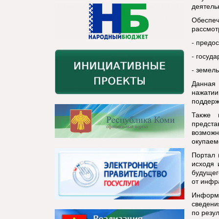
деятель
Обеспе
рассмот
- предо
- госуд
- земель
Данная 
нажати
поддерж
Также 
предста
возможн
окупаем
Портал 
исходя 
будущег
от инфр
Информ
сведени
по резу