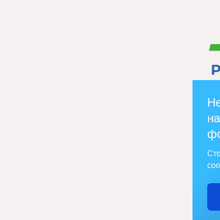
Не
на
ф
Сто
соо