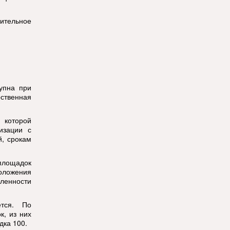
ительное
упна при
ственная
 которой
изации с
й, срокам
площадок
положения
аленности
тся. По
к, из них
дка 100.