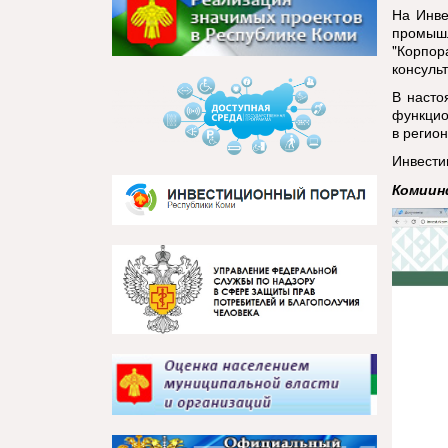
На Инве
промыш
"Корпо
консуль
В насто
функцио
в регион
Инвести
Комиин