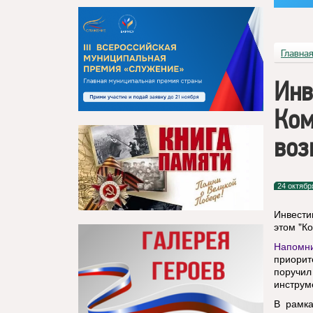
Главна
Инв
Ком
воз
24 октябр
Инвести
этом "К
Напомн
приори
поручи
инструм
В рамка