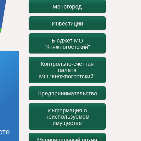
Моногород
Инвестиции
Бюджет МО
"Княжпогостский"
Контрольно-счетная
палата
МО "Княжпогостский"
Предпринимательство
Информация о
неиспользуемом
имуществе
сте
Муниципальный архив