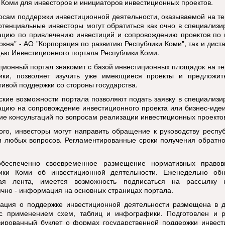
 Коми для инвесторов и инициаторов инвестиционных проектов.
осам поддержки инвестиционной деятельности, оказываемой на т
отенциальные инвесторы могут обратиться как очно в специализ
ацию по привлечению инвестиций и сопровождению проектов по 
 окна" - АО "Корпорация по развитию Республики Коми", так и дист
ью Инвестиционного портала Республики Коми.
ционный портал знакомит с базой инвестиционных площадок на т
ики, позволяет изучить уже имеющиеся проекты и предложит
тивой поддержки со стороны государства.
ские возможности портала позволяют подать заявку в специализ
ацию на сопровождение инвестиционного проекта или бизнес-идеи
ие консультаций по вопросам реализации инвестиционных проектов
ого, инвесторы могут направить обращение к руководству респу
 любых вопросов. Регламентированные сроки получения обратно
обеспеченно своевременное размещение нормативных правов
ики Коми об инвестиционной деятельности. Еженедельно обн
ная лента, имеется возможность подписаться на рассылку н
чно - информация на основных страницах портала.
ция о поддержке инвестиционной деятельности размещена в д
с применением схем, таблиц и инфографики. Подготовлен и 
зированный буклет о формах государственной поддержки инвест