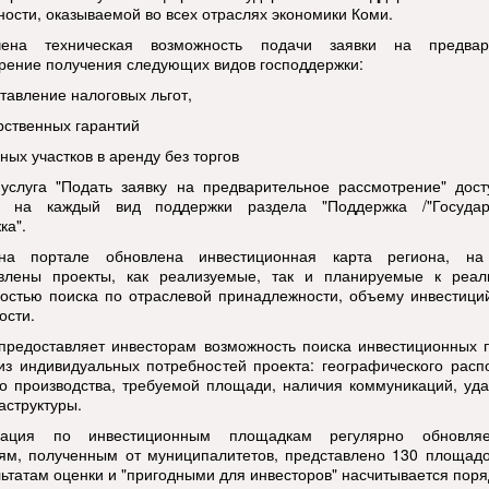
ности, оказываемой во всех отраслях экономики Коми.
чена техническая возможность подачи заявки на предвар
рение получения следующих видов господдержки:
ставление налоговых льгот,
арственных гарантий
ных участков в аренду без торгов
услуга "Подать заявку на предварительное рассмотрение" дост
и на каждый вид поддержки раздела "Поддержка /"Государ
ка".
на портале обновлена инвестиционная карта региона, на
влены проекты, как реализуемые, так и планируемые к реал
остью поиска по отраслевой принадлежности, объему инвестици
ости.
предоставляет инвесторам возможность поиска инвестиционных 
из индивидуальных потребностей проекта: географического рас
о производства, требуемой площади, наличия коммуникаций, уд
аструктуры.
ация по инвестиционным площадкам регулярно обновляе
ям, полученным от муниципалитетов, представлено 130 площадо
льтатам оценки и "пригодными для инвесторов" насчитывается поря