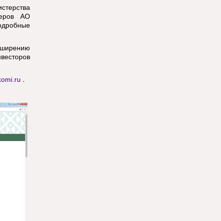
стерства
жеров АО
одробные
сширению
нвесторов
.
rkomi.ru