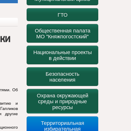
ГТО
Общественная палата
ики
МО "Княжпогостский"
Национальные проекты
в действии
Безопасность
населения
тями. Об
Охрана окружающей
среды и природные
звитию и
ресурсы
Гапликов
и другие
Территориальная
ционного
избирательная