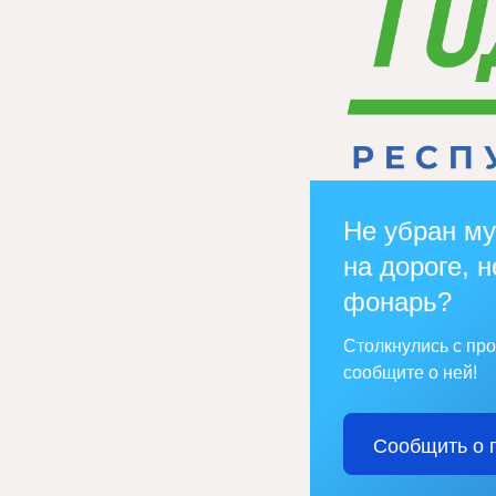
Не убран му
на дороге, н
фонарь?
Столкнулись с пр
сообщите о ней!
Сообщить о 