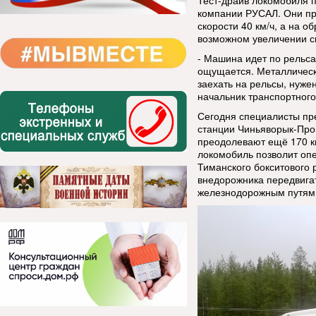
Тест-драйв локомобиля 
компании РУСАЛ. Они пр
скорости 40 км/ч, а на о
возможном увеличении ск
- Машина идет по рельса
ощущается. Металлическ
заехать на рельсы, нуже
начальник транспортного
Сегодня специалисты пре
станции Чиньяворык-Про
преодолевают ещё 170 к
локомобиль позволит опе
Тиманского бокситового 
внедорожника передвигат
железнодорожным путям,