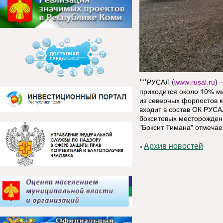
***РУСАЛ (
) 
www
.
rusal
.
ru
приходится около 10% м
из северных форпостов к
входит в состав ОК РУСА
бокситовых месторождени
"Боксит Тимана" отмечае
Архив новостей
«