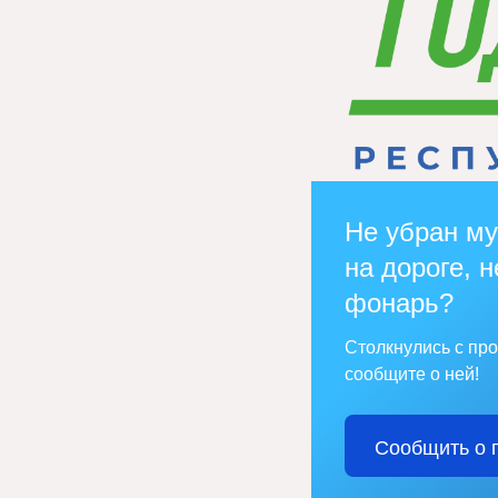
Не убран му
на дороге, н
фонарь?
Столкнулись с пр
сообщите о ней!
Сообщить о 