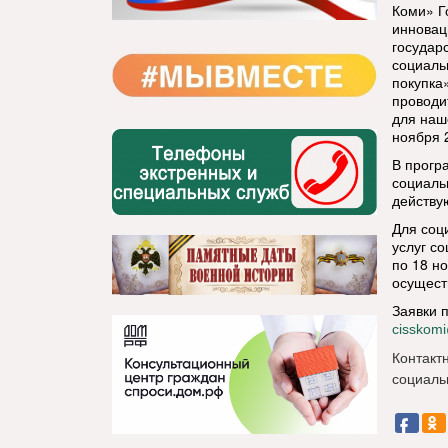
Коми» Г
инновац
государ
социаль
покупка
проводи
для наш
ноября 2
В прогр
социаль
действу
Для соц
услуг с
по 18 н
осущест
Заявки 
cisskom
Контакт
социаль