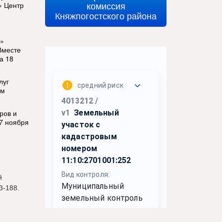
комиссия
» Центр
Княжпогостского района
т»
Вместе
а 18
луг
ем
ров и
17 ноября
й
3-188.