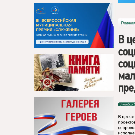
Главна
В ц
соц
соц
мал
пре
8 ноября 
В целях
проекто
сопрово
исполне