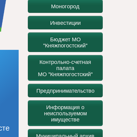
Моногород
Инвестиции
Бюджет МО
"Княжпогостский"
Контрольно-счетная
палата
МО "Княжпогостский"
Предпринимательство
Информация о
неиспользуемом
имуществе
сте
Муниципальный архив