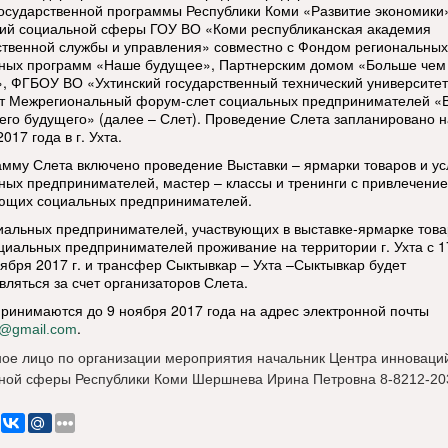
осударственной программы Республики Коми «Развитие экономики
ий социальной сферы ГОУ ВО «Коми республиканская академия
ственной службы и управления» совместно с Фондом региональных
ных программ «Наше будущее», Партнерским домом «Больше чем
», ФГБОУ ВО «Ухтинский государственный технический университе
т Межрегиональный форум-слет социальных предпринимателей «
его будущего» (далее – Слет). Проведение Слета запланировано н
017 года в г. Ухта.
амму Слета включено проведение Выставки – ярмарки товаров и ус
ных предпринимателей, мастер – классы и тренинги с привлечени
ющих социальных предпринимателей.
иальных предпринимателей, участвующих в выставке-ярмарке това
оциальных предпринимателей проживание на территории г. Ухта с 
оября 2017 г. и трансфер Сыктывкар – Ухта –Сыктывкар будет
вляться за счет организаторов Слета.
принимаются до 9 ноября 2017 года на адрес электронной почты
.
i@gmail.com
ное лицо по организации мероприятия начальник Центра инноваци
ной сферы Республики Коми Шершнева Ирина Петровна 8-8212-20