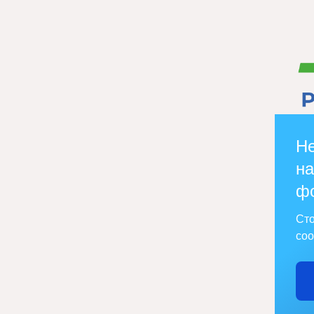
Не
на
ф
Сто
соо