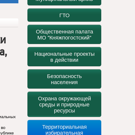
ГТО
Общественная палата
ки
МО "Княжпогостский"
а,
Национальные проекты
в действии
Безопасность
населения
Охрана окружающей
среды и природные
ресурсы
циальных
Территориальная
 во
избирательная
публике