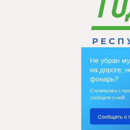
Не убран му
на дороге, н
фонарь?
Столкнулись с пр
сообщите о ней!
Сообщить о 