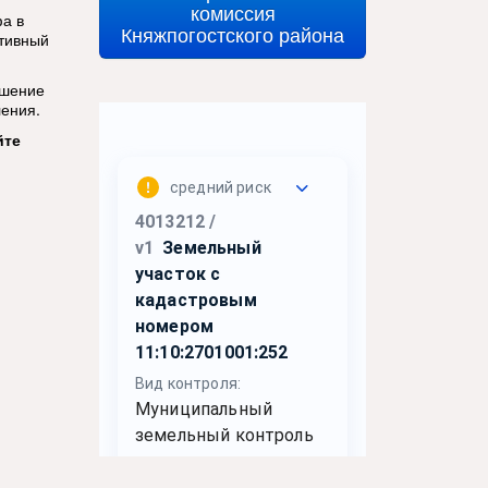
комиссия
фа в
Княжпогостского района
ативный
ушение
ления.
йте