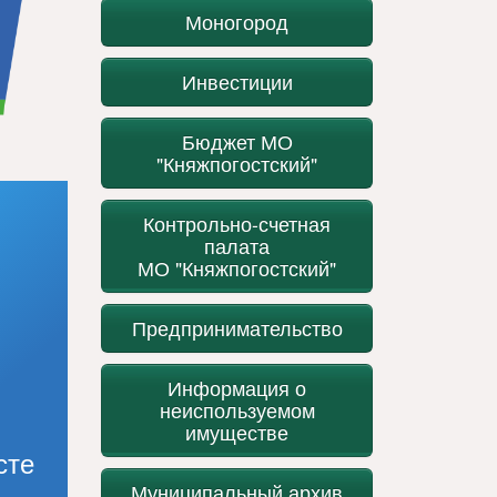
Моногород
Инвестиции
Бюджет МО
"Княжпогостский"
Контрольно-счетная
палата
МО "Княжпогостский"
Предпринимательство
Информация о
неиспользуемом
имуществе
сте
Муниципальный архив