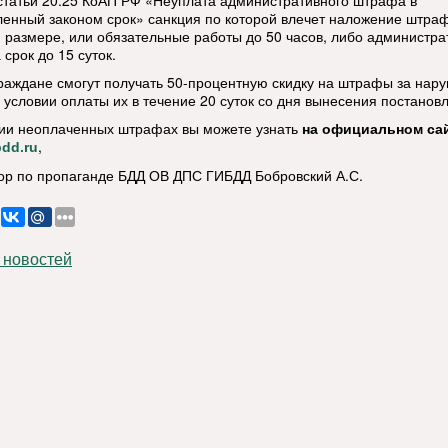
 статьи 20.25 КоАП РФ «Неуплата административного штрафа в
ленный законом срок» санкция по которой влечет наложение штра
 размере, или обязательные работы до 50 часов, либо администр
 срок до 15 суток.
граждане смогут получать 50-процентную скидку на штрафы за нар
 условии оплаты их в течение 20 суток со дня вынесения постанов
ии неоплаченных штрафах вы можете узнать
на официальном са
,
dd.ru
ор по пропаганде БДД ОВ ДПС ГИБДД Бобровский А.С.
 новостей