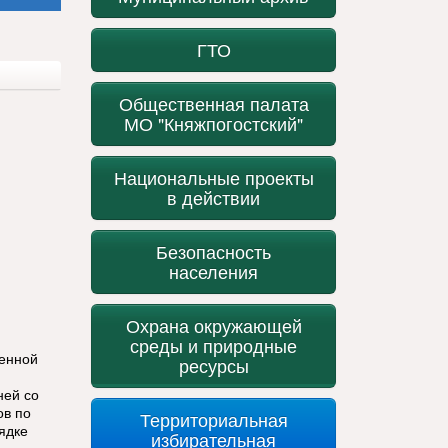
ГТО
Общественная палата
МО "Княжпогостский"
Национальные проекты
в действии
Безопасность
населения
Охрана окружающей
среды и природные
енной
ресурсы
ней со
ов по
Территориальная
ядке
избирательная