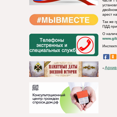
части 1
установ
двойном
арест на
Так же 
ПДД при
О налич
www.gib
Инспект
Архив
«