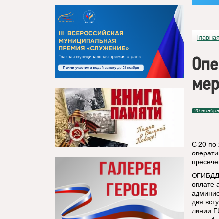
Главна
Опе
мер
20 ноября
С 20 по
операти
пресече
ОГИБДД 
оплате 
админис
дня вст
линии Г