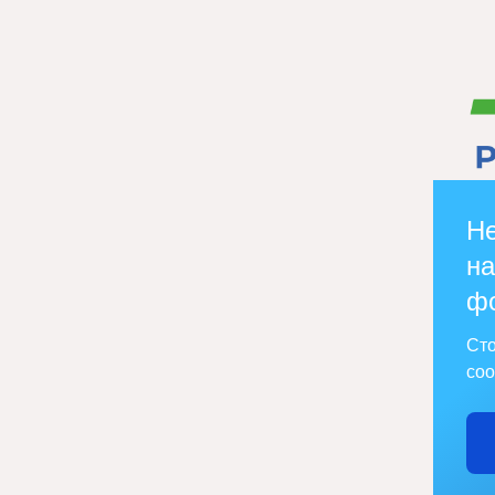
Не
на
ф
Сто
соо