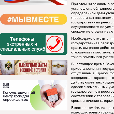
При этом ни законом о 
установлена обязанность
определенной даты уточ
(провести так называемо
государственный реестр 
осуществляются по усмо
сроками не ограничиваю
Необходимо отметить, что
государственная регистр
правилам ранее действов
отношении такого земель
такого земельного участ
В настоящее время Зако
приостановления государ
отсутствием в Едином г
координатах характерных 
Действующее законодате
сделок с земельными уча
государственном реестре
соответствии с требован
сроки, в течение которы
Вместе с тем Филиал ре
имеющих точных границ,