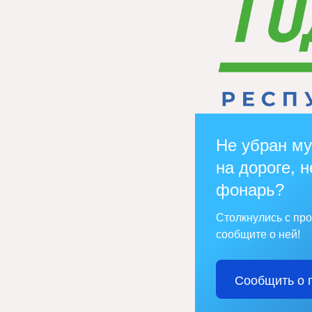
Не убран му
на дороге, н
фонарь?
Столкнулись с пр
сообщите о ней!
Сообщить о 