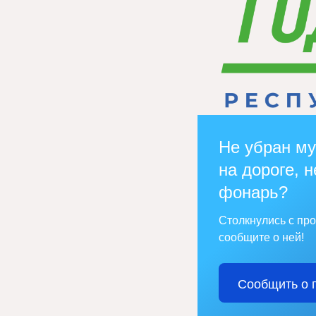
Не убран му
на дороге, н
фонарь?
Столкнулись с пр
сообщите о ней!
Сообщить о 