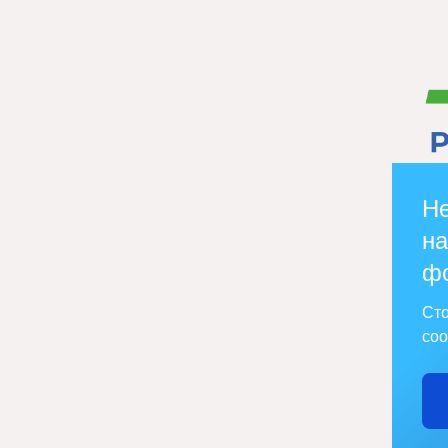
Не
на
ф
Сто
соо