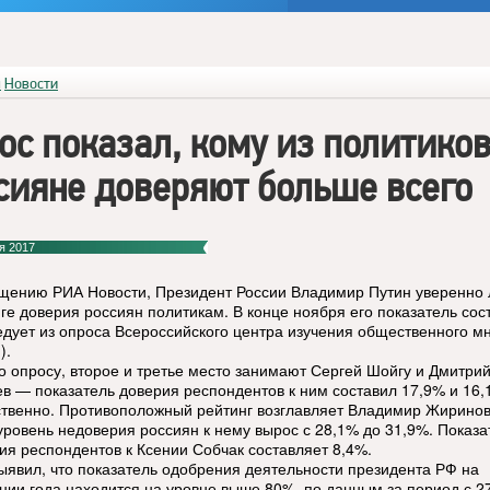
я
Новости
ос показал, кому из политико
сияне доверяют больше всего
я 2017
щению РИА Новости, Президент России Владимир Путин уверенно 
нге доверия россиян политикам. В конце ноября его показатель сос
едует из опроса Всероссийского центра изучения общественного м
).
о опросу, второе и третье место занимают Сергей Шойгу и Дмитри
в — показатель доверия респондентов к ним составил 17,9% и 16
ственно. Противоположный рейтинг возглавляет Владимир Жиринов
уровень недоверия россиян к нему вырос с 28,1% до 31,9%. Показа
ия респондентов к Ксении Собчак составляет 8,4%.
ыявил, что показатель одобрения деятельности президента РФ на
нии года находится на уровне выше 80%, по данным за период с 2