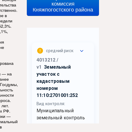
комиссия
тельства
Княжпогостского района
тственно.
ре в
недели
52,3%.
,1%,
ия
не
ирована
и — на
ранее
 Госдумы,
ьность
анности
роса.
 лет.
х РФ.
рки —
симальный
в