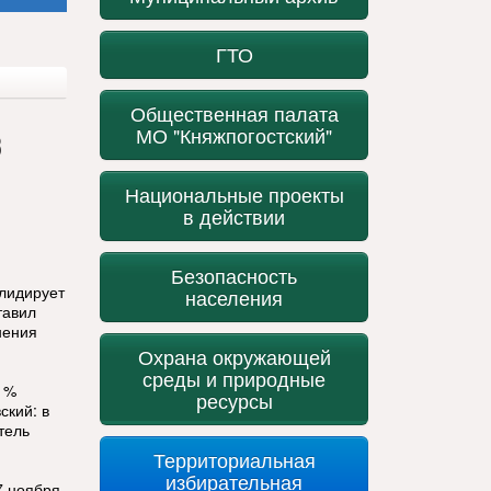
ГТО
Общественная палата
в
МО "Княжпогостский"
Национальные проекты
в действии
Безопасность
лидирует
населения
тавил
нения
Охрана окружающей
й
среды и природные
,1%
ресурсы
ский: в
тель
Территориальная
избирательная
7 ноября