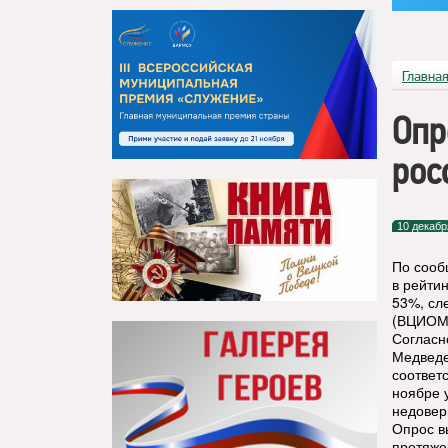
Главна
Опр
рос
10 декабр
По сооб
в рейти
53%, сл
(ВЦИОМ
Согласн
Медведе
соответ
ноябре 
недовер
Опрос в
протяже