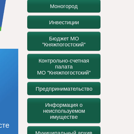
Моногород
Инвестиции
Бюджет МО
"Княжпогостский"
Контрольно-счетная
палата
МО "Княжпогостский"
Предпринимательство
Информация о
неиспользуемом
имуществе
сте
Муниципальный архив