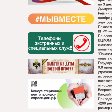
по 3 де
Дмитрия
Рейтинг
ноябре 
электор
Показат
КПРФ — 
По слов
ВЦИОМ М
сказало
политик
"Показа
лишь в 
Государ
0,8 про
утрачен
их резо
показат
отношен
Всеросс
Каждый 
Приведе
4200 ре
размер 