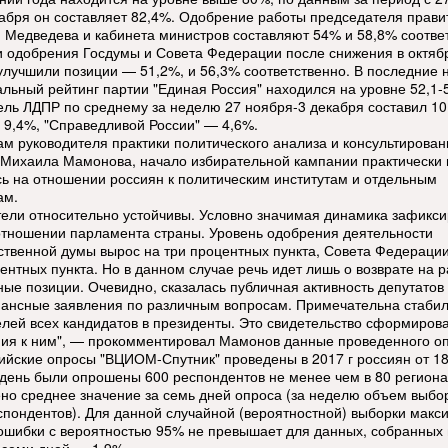
кабря он составляет 82,4%. Одобрение работы председателя прави
 Медведева и кабинета министров составляют 54% и 58,8% соотве
и одобрения Госдумы и Совета Федерации после снижения в октяб
улучшили позиции — 51,2%, и 56,3% соответственно. В последние 
альный рейтинг партии "Единая Россия" находился на уровне 52,1-
ель ЛДПР по среднему за неделю 27 ноября-3 декабря составил 10
9,4%, "Справедливой России" — 4,6%.
ам руководителя практики политического анализа и консультирован
ихаила Мамонова, начало избирательной кампании практически 
сь на отношении россиян к политическим институтам и отдельным
ам.
тели относительно устойчивы. Условно значимая динамика зафикс
отношении парламента страны. Уровень одобрения деятельности
ственной думы вырос на три процентных пункта, Совета Федераци
центных пункта. Но в данном случае речь идет лишь о возврате на 
ные позиции. Очевидно, сказалась публичная активность депутатов
нансные заявления по различным вопросам. Примечательна стабил
елей всех кандидатов в президенты. Это свидетельство сформиров
ия к ним", — прокомментировал Мамонов данные проведенного оп
ийские опросы "ВЦИОМ-Спутник" проведены в 2017 г россиян от 18
день были опрошены 600 респондентов не менее чем в 80 региона
но среднее значение за семь дней опроса (за неделю объем выбо
спондентов). Для данной случайной (вероятностной) выборки мак
ошибки с вероятностью 95% не превышает для данных, собранных 