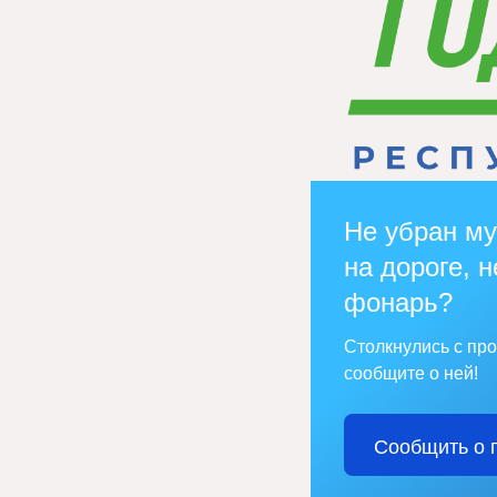
Не убран му
на дороге, н
фонарь?
Столкнулись с пр
сообщите о ней!
Сообщить о 