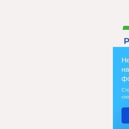
Не
на
ф
Сто
соо