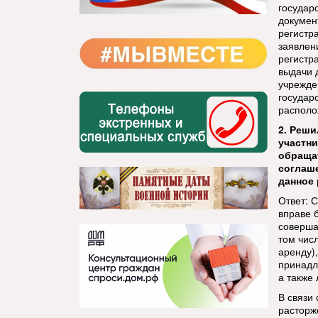
государ
докумен
регистр
заявлен
регистр
выдачи 
учрежде
государ
располо
2.
Решил
участни
обращат
соглаше
данное 
Ответ: 
вправе 
соверша
том чис
аренду),
принадл
а также
В связи
расторж