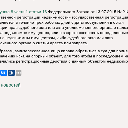
Федерального Закона от 13.07.2015 № 21
ункта 8 части 1 статьи 16
ственной регистрации недвижимости» государственная регистрация
вляется в течение трех рабочих дней с даты поступления в орган
ации прав судебного акта или акта уполномоченного органа о нало
на недвижимое имущество, или о запрете совершать определенные
я с недвижимым имуществом, либо судебного акта или акта
оченного органа о снятии ареста или запрета.
бразом, заинтересованное лицо вправе обратиться в суд для прин
печению иска на спорный объект, для того чтобы в последующем н
влялись регистрационные действия с данным объектом недвижимо
 новостей