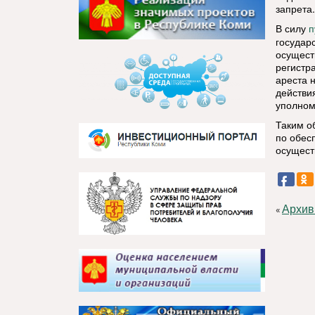
запрета.
В силу
п
государ
осущест
регистр
ареста 
действи
уполном
Таким о
по обес
осущест
Архив
«