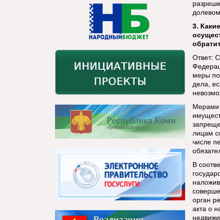
разреше
долевом
3.
Какие
осущест
обратит
Ответ: С
Федерац
меры по
дела, е
невозмо
Мерами 
имущест
запреще
лицам с
числе п
обязате
В соотв
государ
наложив
соверше
орган р
акта о 
недвижи