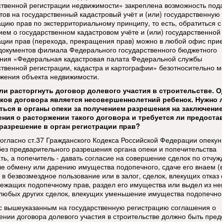
ственной регистрации недвижимости» закреплена возможность под
тов на государственный кадастровый учёт и (или) государственную
ацию прав по экстерриториальному принципу, то есть, обратиться с
ием о государственном кадастровом учёте и (или) государственной
ации прав (перехода, прекращения прав) можно в любой офис при
документов филиала Федерального государственного бюджетного
ния «Федеральная кадастровая палата Федеральной службы
ственной регистрации, кадастра и картографии» безотносительно м
жения объекта недвижимости.
и расторгнуть договор долевого участия в строительстве. О
ков договора является несовершеннолетний ребенок. Нужно 
ься в органы опеки за получением разрешения на заключени
ния о расторжении такого договора и требуется ли предоста
разрешение в орган регистрации прав?
Согласно ст.37 Гражданского Кодекса Российской Федерации опекун
без предварительного разрешения органа опеки и попечительства
ть, а попечитель - давать согласие на совершение сделок по отчуж
ле обмену или дарению имущества подопечного, сдаче его внаем (
 в безвозмездное пользование или в залог, сделок, влекущих отказ 
ежащих подопечному прав, раздел его имущества или выдел из не
 любых других сделок, влекущих уменьшение имущества подопечно
 с вышеуказанным на государственную регистрацию соглашения о
ении договора долевого участия в строительстве должно быть пре