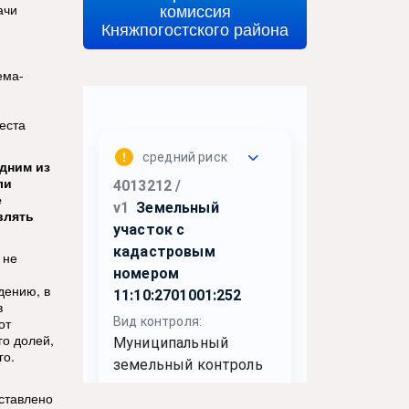
комиссия
ачи
Княжпогостского района
ема-
еста
дним из
ли
е
влять
 не
дению, в
в
от
го долей,
го.
дставлено