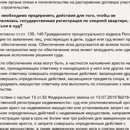
ние органа опеки и попечительства на расторжение договора участ
 строительстве.
 необходимо предпринять действия для того, чтобы не
влялась государственная регистрация по спорной квартире,
ься в суд?
огласно ст.ст. 139, 140 Гражданского процессуального кодекса Рос
ии по заявлению лиц, участвующих в деле, судья или суд может п
 обеспечению иска. Обеспечение иска допускается во всяком пол
сли непринятие мер по обеспечению иска может затруднить или сд
жным исполнение решения суда.
по обеспечению иска могут быть, в частности наложение ареста н
во, принадлежащее ответчику и находящееся у него или других ли
ние ответчику совершать определенные действия; запрещение др
овершать определенные действия, касающиеся предмета спора, в
ередавать имущество ответчику или выполнять по отношению к не
льства.
етствии с частью 13 ст.32 Федерального закона от 13.07.2015 №21
ственной регистрации недвижимости» суд или уполномоченный орг
шие арест на недвижимое имущество или установившие запрет на
ние определенных действий с недвижимым имуществом, направля
егистрации прав в срок не более чем три рабочих дня заверенную 
наложении ареста, о запрете совершать определенные действия с
мым имуществом, а также заверенную копию акта о снятии ареста