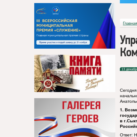
Главна
Упр
Ком
13 декабр
Сегодня
начальн
Анатоль
1.
Возм
государ
в г.Сык
Россий
Ответ: 