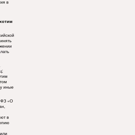
ия в
 хотим
сийской
ринять
ожении
елать
а
ц;
угим
 том
му иные
8-ФЗ «О
ан,
ют в
копию
 или