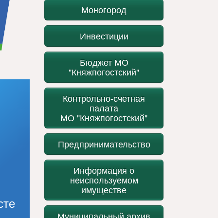
Моногород
Инвестиции
Бюджет МО
"Княжпогостский"
Контрольно-счетная
палата
МО "Княжпогостский"
Предпринимательство
Информация о
неиспользуемом
имуществе
сте
Муниципальный архив