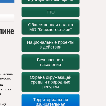
ГТО
Общественная палата
лике
МО "Княжпогостский"
Национальные проекты
в действии
Безопасность
населения
а Галина
Охрана окружающей
имости.
среды и природные
по
ресурсы
ии прав
е
Территориальная
избирательная
З «О