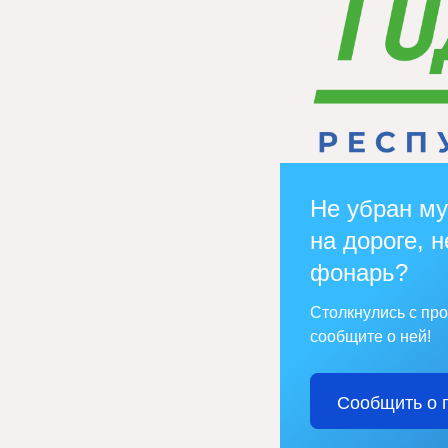
Не убран му
на дороге, н
фонарь?
Столкнулись с пр
сообщите о ней!
Сообщить о 