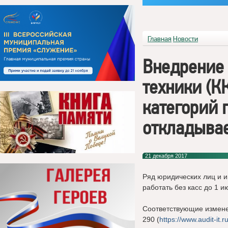
Главная
Новости
Внедрение 
техники (К
категорий
откладыва
21 декабря 2017
Ряд юридических лиц и 
работать без касс до 1 и
Соответствующие измен
290 (
https://www.audit-it.