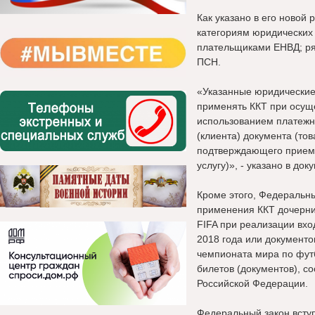
Как указано в его новой
категориям юридических
плательщиками ЕНВД; р
ПСН.
«Указанные юридические
применять ККТ при осуще
использованием платежн
(клиента) документа (тов
подтверждающего прием 
услугу)», - указано в док
Кроме этого, Федеральн
применения ККТ дочерних
FIFA при реализации вхо
2018 года или документо
чемпионата мира по футб
билетов (документов), 
Российской Федерации.
Федеральный закон вступ