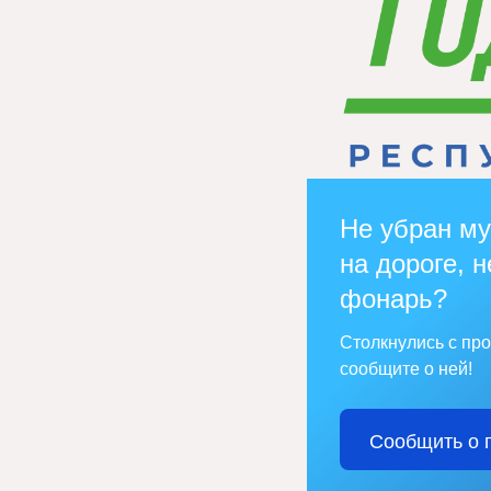
Не убран му
на дороге, н
фонарь?
Столкнулись с пр
сообщите о ней!
Сообщить о 