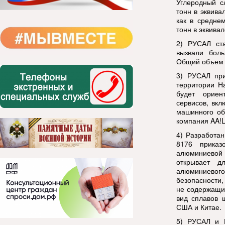
Углеродный с
тонн в эквива
как в средне
тонн в эквива
2)
РУСАЛ ста
вызвали боль
Общий объем д
3)
РУСАЛ при
территории Н
будет ориен
сервисов, вк
машинного об
компания AA!
4)
Разработа
8176 прика
алюминиевой
открывает д
алюминиевог
безопасности,
не содержащи
вид сплавов 
США и Китае.
5)
РУСАЛ и Н