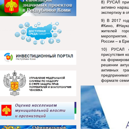
8)
РУСАЛ прио
активно нара
экспертизу в 
9)
В 2017 го
#Кино, #Наук
жителей гор
мероприятия.
России – в Ер
10)
РУСАЛ о
присутствия к
на формирова
решении акту
активных гр
предпринимат
формате семин