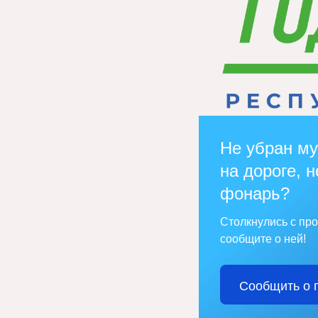
Не убран му
на дороге, н
фонарь?
Столкнулись с пр
сообщите о ней!
Сообщить о 