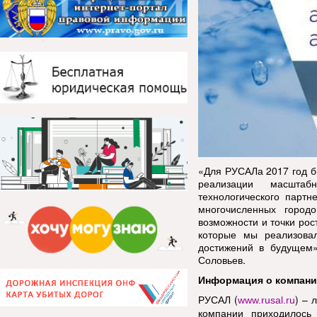
«Для РУСАЛа 2017 год б
реализации масштабн
технологического партн
многочисленных город
возможности и точки рост
которые мы реализова
достижений в будущем»
Соловьев.
Информация о компан
РУСАЛ (
) – 
www.rusal.ru
компании приходилось