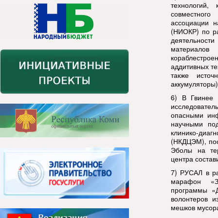
технологий,
совместног
ассоциации н
(НИОКР) по р
деятельност
материалов 
кораблестро
аддитивных т
также источ
аккумуляторы)
6)
В Гвинее 
исследовате
опасными инф
научными по
клинико-диа
(НКДЦЭМ), по
Эболы на те
центра состав
7)
РУСАЛ в ра
марафон «З
программы «Д
волонтеров и
мешков мусора