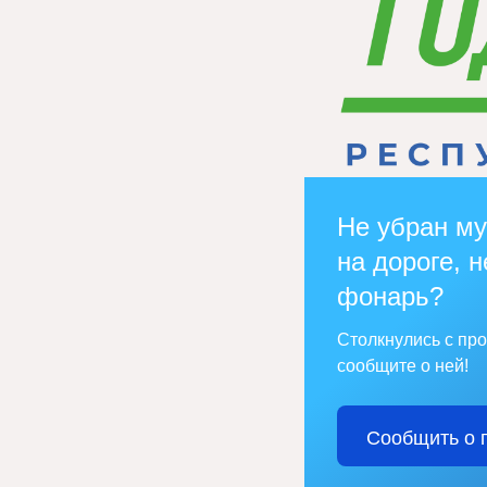
Не убран му
на дороге, н
фонарь?
Столкнулись с пр
сообщите о ней!
Сообщить о 