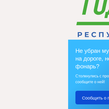
Не убран му
на дороге, н
фонарь?
Столкнулись с пр
сообщите о ней!
Сообщить о 